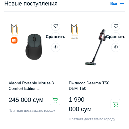
Новые поступления
Все
Сравнить
Сравнить
Xiaomi Portable Mouse 3
Пылесос Deerma T50
Comfort Edition
DEM-T50
XMWXSB03EYM
1 990
245 000
сум
000
сум
Платная доставка по городу
Платная доставка по городу