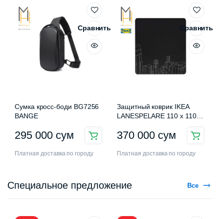
Сравнить
Сравнить
Сумка кросс-боди BG7256
Защитный коврик IKEA
BANGE
LANESPELARE 110 x 110
см
295 000
сум
370 000
сум
Платная доставка по городу
Платная доставка по городу
Специальное предложение
Все