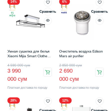
14%
6%
Сравнить
Сравнить
Умная сушилка для белья
Очиститель воздуха Edison
Xiaomi Mijia Smart Clothes
Mars air purifier
Drying Rack Pro (B501CN)
4 590 000
сум
2 850 000
сум
3 990
2 690
000
сум
000
сум
Платная доставка по городу
Платная доставка по городу
28%
12%
Сравнить
Сравнить