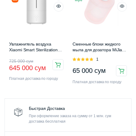
Увлажнитель воздуха
Сменные блоки жидкого
Xiaomi Smart Sterilization
мыла для дозатора MiJia
Humidifier 2 (MJJSQ05DY)
Auromatic Foam Soap
Оценка
1
725 000
сум
Dispenser
5.00
из 5
645 000
сум
65 000
сум
Платная доставка по городу
Платная доставка по городу
Быстрая Доставка
При оформление заказа на сумму от 1 млн. сум
доставка бесплатная