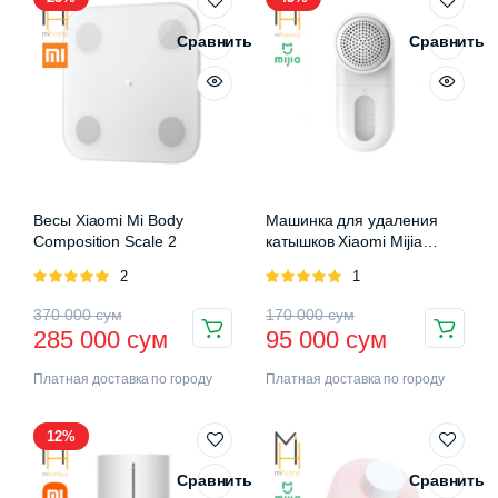
Сравнить
Сравнить
Весы Xiaomi Mi Body
Машинка для удаления
Composition Scale 2
катышков Xiaomi Mijia
Rechargeable Lint Remover
Оценка
2
Оценка
1
5.00
из 5
5.00
из 5
370 000
сум
170 000
сум
285 000
сум
95 000
сум
Платная доставка по городу
Платная доставка по городу
12%
Сравнить
Сравнить