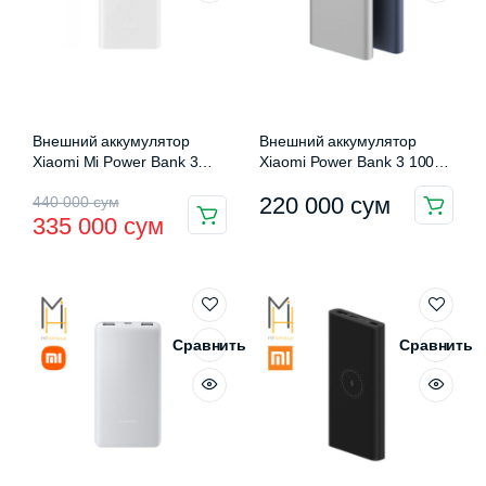
выбрать
на
странице
товара.
Внешний аккумулятор
Внешний аккумулятор
Xiaomi Mi Power Bank 3
Xiaomi Power Bank 3 10000
20000 mAh USB-C
mAh 22.5W (PB100DZM)
Первоначальная
Текущая
220 000
сум
440 000
сум
(PLM18ZM)
335 000
сум
цена
цена:
составляла
335
440
000 сум.
000 сум.
Сравнить
Сравнить