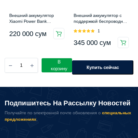
Внешний аккумулятор
Внешний аккумулятор с
Xiaomi Power Bank
поддержкой беспроводной
10000mAh 22.5W Lite
зарядки Xiaomi Mi Wireless
Оценка
1
220 000
сум
(P16ZM)
Charger (10000 mAh)
5.00
из 5
345 000
сум
Внешний
В
аккумулятор
Купить сейчас
корзину
Baseus
с
MagSafe
10000mAh
22.5W
Подпишитесь На Рассылку Новостей
PPFM11-
1022
Получайте по электронной почте обновления о
специальных
количество
предложениях
.