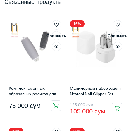
Связанные продукты
16%
Сравнить
Сравнить
Комплект сменных
Маникюрный набор Xiaomi
абразивных роликов для
Nextool Nail Clipper Set
роликовой пилки ShowSee
(MS20011)
Первоначальная
Текущая
75 000
сум
125 000
сум
B1-W Replacement
105 000
сум
Grinding Head
цена
цена:
составляла
105