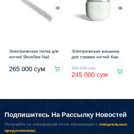
Электрическая пилка для
Электрическая машинка
ногтей ShowSee Nail
для стрижки ногтей Xiaomi
Sharpener
Seemagic Electric Nail
Первоначальная
Текущая
265 000
сум
265 000
сум
Clipper (SMNC01)
245 000
сум
цена
цена:
составляла
245
265
000 сум.
000 сум.
Подпишитесь На Рассылку Новостей
Получайте по электронной почте обновления о
специальных
предложениях
.