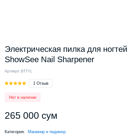
Электрическая пилка для ногтей
ShowSee Nail Sharpener
Артикул:
BTTYL
Рейтинг
1
1
Отзыв
5.00
из 5
на основе
Нет в наличии
опроса
пользователя
265 000
сум
Категория:
Маникюр и педикюр