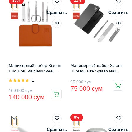
13%
22%
125
000 сум.
000 сум.
Сравнить
Сравнить
Маникюрный набор Xiaomi
Маникюрный набор Xiaomi
Huo Hou Stainless Steel
HuoHou Fire Splash Nail
Nail Clipper Set
Clipper Set (HU0210)
Оценка
1
Первоначальная
Текущая
95 000
сум
5.00
из 5
75 000
сум
Первоначальная
Текущая
160 000
сум
цена
цена:
140 000
сум
цена
цена:
составляла
75
составляла
140
95
000 сум.
8%
160
000 сум.
000 сум.
000 сум.
Сравнить
Сравнить