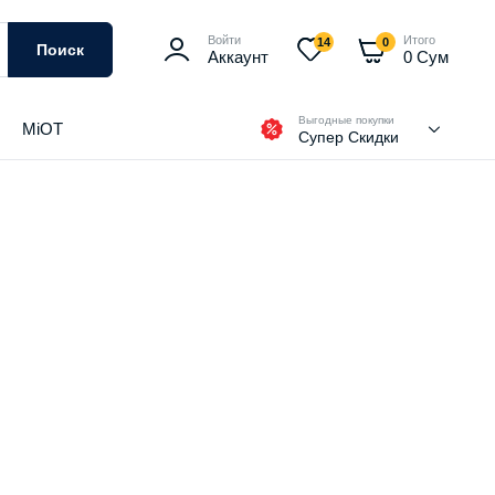
Войти
Итого
14
0
Поиск
Аккаунт
0
Сум
Выгодные покупки
MiOT
Супер Скидки