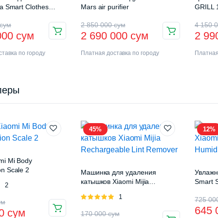
ia Smart Clothes
Mars air purifier
GRILL 
ck Pro (B501CN)
сум
2 850 000
сум
4 150 
000
сум
2 690 000
сум
2 99
тавка по городу
Платная доставка по городу
Платная
леры
45%
12%
mi Mi Body
n Scale 2
Машинка для удаления
Увлажн
катышков Xiaomi Mijia
Smart S
Оценка
2
Rechargeable Lint Remover
(MJJS
Оценка
1
725 0
ум
5.00
из 5
645
00
сум
170 000
сум