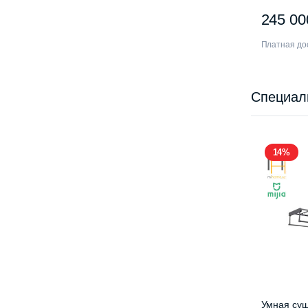
XMWXSB0
245 0
Платная дос
Специал
14%
Умная суш