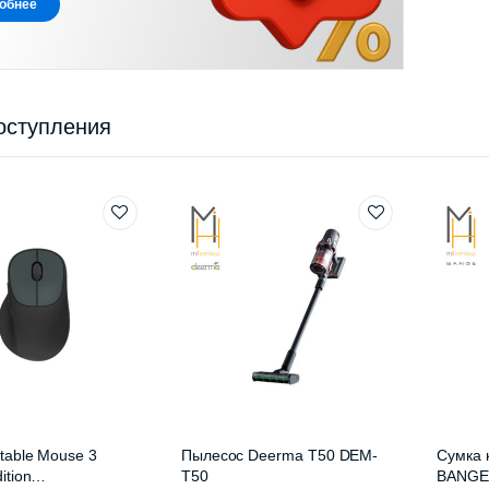
обнее
оступления
table Mouse 3
Пылесос Deerma T50 DEM-
Сумка 
ition
T50
BANGE