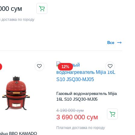
 000
сум
 доставка по городу
Все
12%
Газовый водонагреватель Mijia
16L S10 JSQ30-MJ05
4 190 000
сум
3 690 000
сум
Платная доставка по городу
-яйцо BBQ KAMADO