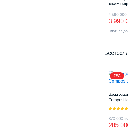
Xiaomi Mij
Drying Ra
4 590 000
3 990 
Платная дос
Бестсел
23%
Весы Xiao
Compositio
5.00
из 5
370 000
с
285 0