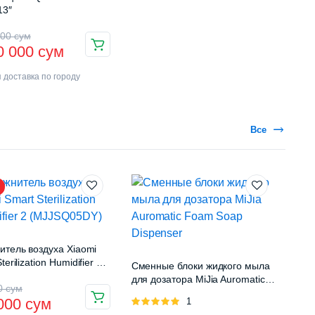
13″
000
сум
0 000
сум
 доставка по городу
Все
итель воздуха Xiaomi
terilization Humidifier 2
Сменные блоки жидкого мыла
Q05DY)
для дозатора MiJia Auromatic
00
сум
Foam Soap Dispenser
 000
сум
Оценка
1
5.00
из 5