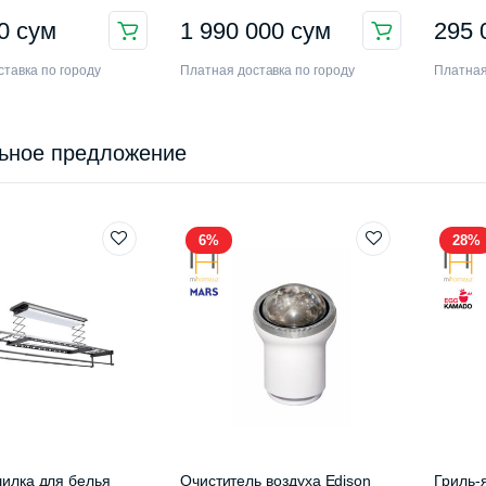
3EYM
00
сум
1 990 000
сум
295
тавка по городу
Платная доставка по городу
Платная
ьное предложение
6%
28%
илка для белья
Очиститель воздуха Edison
Гриль