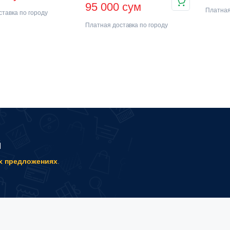
95 000
сум
Платная
тавка по городу
Платная доставка по городу
й
х предложениях
.