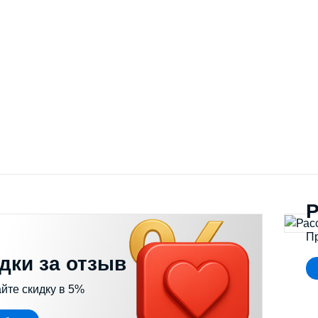
истители и увлажнители воздуха
Выбрать модель
Р
П
дки за отзыв
йте скидку в 5%