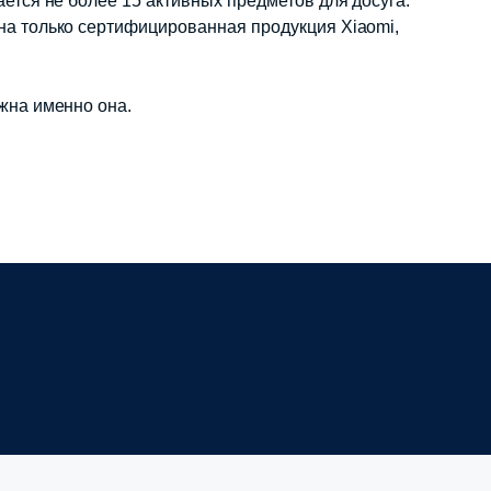
ается не более 15 активных предметов для досуга.
на только сертифицированная продукция Xiaomi,
жна именно она.