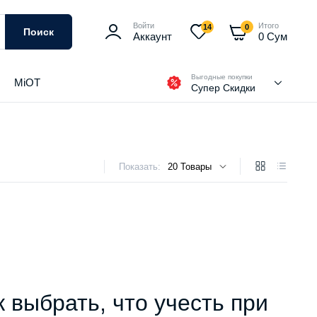
Войти
Итого
14
0
Поиск
Аккаунт
0
Сум
Выгодные покупки
MiOT
Супер Скидки
Показать:
к выбрать, что учесть при