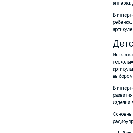
аппарат,
В интерн
ребенка,
артикуле
Детс
Интернет
нескольк
артикулы
выбором
В интерн
развития
изделии 
Основные
радиоуп