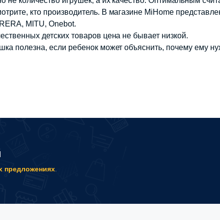
о не количество игрушек, а их качество. Оптимальным счит
отрите, кто производитель. В магазине MiHome представле
ERA, MITU, Onebot.
чественных детских товаров цена не бывает низкой.
шка полезна, если ребенок может объяснить, почему ему ну
й
х предложениях
.