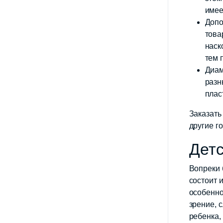
имее
Допо
това
наск
тем 
Диам
разн
плас
Заказать
другие г
Детс
Вопреки 
состоит 
особенно
зрение, 
ребенка,