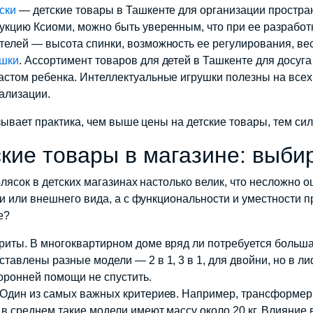
ски
— детские товары в Ташкенте для организации простран
укцию Ксиоми, можно быть уверенным, что при ее разработк
телей — высота спинки, возможность ее регулирования, вес
шки
. Ассортимент товаров для детей в Ташкенте для досуг
астом ребенка. Интеллектуальные игрушки полезны на всех
ализации.
зывает практика, чем выше цены на детские товары, тем сил
кие товары в магазине: выби
лясок в детских магазинах настолько велик, что несложно о
и или внешнего вида, а с функциональности и уместности п
е?
риты. В многоквартирном доме вряд ли потребуется большая
ставлены разные модели — 2 в 1, 3 в 1, для двойни, но в ли
оронней помощи не спустить.
 Один из самых важных критериев. Например, трансформер X
 в среднем такие модели имеют массу около 20 кг. Влияние 