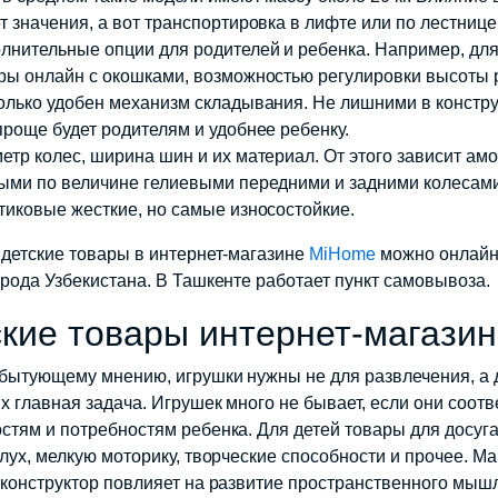
т значения, а вот транспортировка в лифте или по лестнице
лнительные опции для родителей и ребенка. Например, для
ры онлайн с окошками, возможностью регулировки высоты 
олько удобен механизм складывания. Не лишними в конструк
проще будет родителям и удобнее ребенку.
етр колес, ширина шин и их материал. От этого зависит ам
ыми по величине гелиевыми передними и задними колесами 
тиковые жесткие, но самые износостойкие.
 детские товары в интернет-магазине
MiHome
можно онлайн 
орода Узбекистана. В Ташкенте работает пункт самовывоза.
кие товары интернет-магазин
бытующему мнению, игрушки нужны не для развлечения, а дл
их главная задача. Игрушек много не бывает, если они соо
стям и потребностям ребенка. Для детей товары для досуга
слух, мелкую моторику, творческие способности и прочее. 
 конструктор повлияет на развитие пространственного мыш