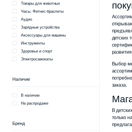
поку
Товары для животных
Часы, Фитнес-браслеты
Ассортим
Аудио
открываю
Зарядные устройства
предъявл
Аксессуары для машины
детских 
Инструменты
сертифик
Здоровье и спорт
развития
Электросамокаты
Выбор ме
ассортим
потребно
Наличие
заказа.
В наличии
Мага
На распродаже
В детски
только н
Бренд
предлага