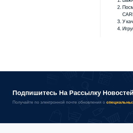
Важн
Посм
CARR
У ка
Игру
Подпишитесь На Рассылку Новосте
Получайте по электронной почте обновления о
специальны