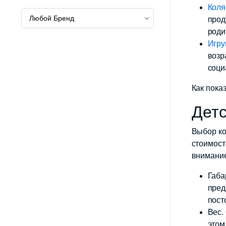
Коля
прод
роди
Игру
возр
соци
Как пока
Детс
Выбор ко
стоимост
внимани
Габа
пред
пост
Вес.
этом