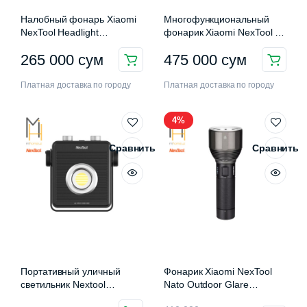
Налобный фонарь Xiaomi
Многофункциональный
NexTool Headlight
фонарик Xiaomi NexTool 12
(NE20101)
in 1 Flashlight
265 000
сум
475 000
сум
Платная доставка по городу
Платная доставка по городу
4%
Сравнить
Сравнить
Портативный уличный
Фонарик Xiaomi NexTool
светильник Nextool
Nato Outdoor Glare
Leiguang
Flashlight