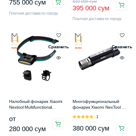
Первоначальная
Текущая
755 000
сум
410 000
сум
395 000
сум
цена
цена:
Платная доставка по городу
Платная доставка по городу
составляла
395
410
000 сум.
000 сум.
Сравнить
Сравнить
Налобный фонарик Xiaomi
Многофункциональный
Nextool Multifunctional
фонарик Xiaomi NexTool 6
Headlights
in 1 Thunder Flashlight
Оценка
1
от
5.00
из 5
Этот
380 000
сум
280 000
сум
товар