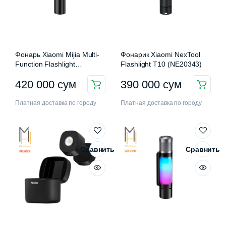
Фонарь Xiaomi Mijia Multi-
Фонарик Xiaomi NexTool
Function Flashlight
Flashlight T10 (NE20343)
MJSDT001QW
420 000
сум
390 000
сум
нимальная
ксимальная
а
а
Платная доставка по городу
Платная доставка по городу
Сравнить
Сравнить