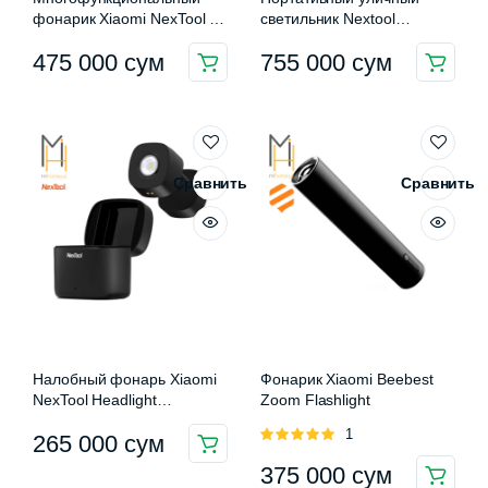
фонарик Xiaomi NexTool 12
светильник Nextool
in 1 Flashlight
Leiguang
475 000
сум
755 000
сум
Сравнить
Сравнить
Налобный фонарь Xiaomi
Фонарик Xiaomi Beebest
NexTool Headlight
Zoom Flashlight
(NE20101)
Оценка
1
265 000
сум
5.00
из 5
375 000
сум