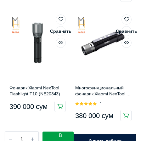
Сравнить
Сравнить
Фонарик Xiaomi NexTool
Многофункциональный
Flashlight T10 (NE20343)
фонарик Xiaomi NexTool 6
in 1 Thunder Flashlight
Оценка
1
390 000
сум
5.00
из 5
380 000
сум
Фонарь
В
Xiaomi
Купить сейчас