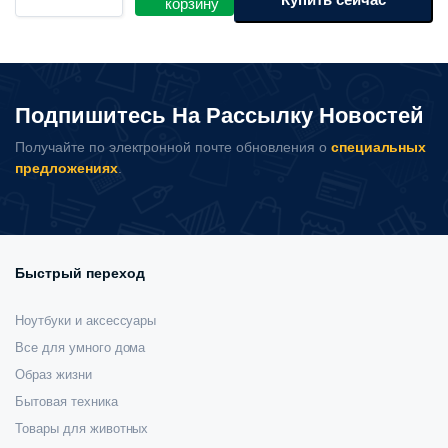
корзину
Mijia
Multi-
Function
Flashlight
MJSDT001QW
Подпишитесь На Рассылку Новостей
количество
Получайте по электронной почте обновления о
специальных
предложениях
.
Быстрый переход
Ноутбуки и аксессуары
Все для умного дома
Образ жизни
Бытовая техника
Товары для животных