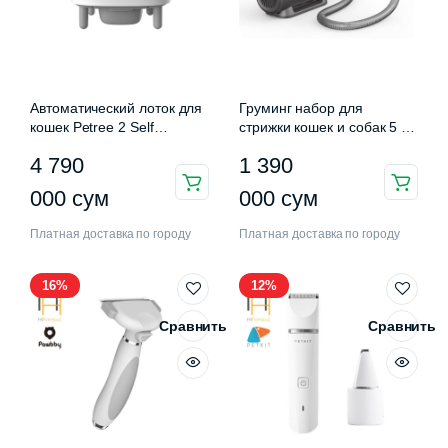
Автоматический лоток для
Груминг набор для
кошек Petree 2 Self
стрижки кошек и собак 5 в
Cleaning Cat Litter Box
1 Petkit Airclipper
4 790
1 390
нимальная
ксимальная
а
а
000
сум
000
сум
Платная доставка по городу
Платная доставка по городу
16%
12%
Сравнить
Сравнить