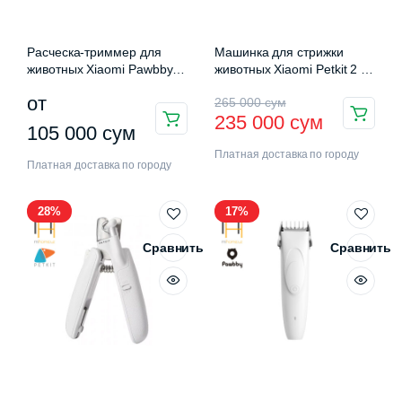
Расческа-триммер для
Машинка для стрижки
животных Xiaomi Pawbby
животных Xiaomi Petkit 2 в
Pet Trimmer
1 Pet Hair Trimmer
Первоначальная
Текущая
от
265 000
сум
235 000
сум
Этот
цена
цена:
105 000
сум
товар
Платная доставка по городу
составляла
235
Платная доставка по городу
имеет
265
000 сум.
несколько
28%
17%
вариаций.
000 сум.
Опции
Сравнить
Сравнить
можно
выбрать
на
странице
товара.