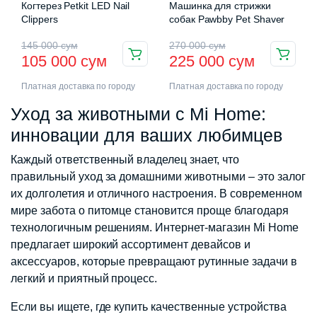
Когтерез Petkit LED Nail
Машинка для стрижки
Clippers
собак Pawbby Pet Shaver
Первоначальная
Текущая
Первоначальная
Текущая
145 000
сум
270 000
сум
105 000
сум
225 000
сум
цена
цена:
цена
цена:
Платная доставка по городу
Платная доставка по городу
составляла
105
составляла
225
Уход за животными с Mi Home:
145
000 сум.
270
000 сум.
инновации для ваших любимцев
000 сум.
000 сум.
Каждый ответственный владелец знает, что
правильный уход за домашними животными – это залог
их долголетия и отличного настроения. В современном
мире забота о питомце становится проще благодаря
технологичным решениям. Интернет-магазин Mi Home
предлагает широкий ассортимент девайсов и
аксессуаров, которые превращают рутинные задачи в
легкий и приятный процесс.
Если вы ищете, где купить качественные устройства