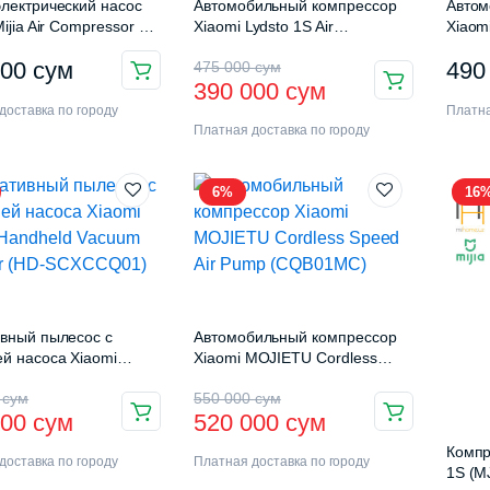
лектрический насос
Автомобильный компрессор
Автом
ijia Air Compressor 2
Xiaomi Lydsto 1S Air
Xiaomi
JCQB07PQW)
Compressor (YY-CQB01)
(MJC
Первоначальная
Текущая
000
сум
490
475 000
сум
390 000
сум
цена
цена:
доставка по городу
Платна
Платная доставка по городу
составляла
390
475
000 сум.
6%
16
000 сум.
вный пылесос с
Автомобильный компрессор
й насоса Xiaomi
Xiaomi MOJIETU Cordless
Handheld Vacuum
Speed Air Pump (CQB01MC)
оначальная
щая
Первоначальная
Текущая
0
сум
550 000
сум
r (HD-SCXCCQ01)
000
сум
520 000
сум
:
цена
цена:
Компр
доставка по городу
Платная доставка по городу
авляла
составляла
520
1S (