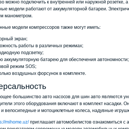
во можно подключить к внутренней или наружной розетке, а
ые модели работают от аккумуляторной батареи. Электрич
м манометром.
ные модели компрессоров также могут иметь:
орный экран;
ожность работы в различных режимах;
одиодную подсветку;
ю аккумуляторную батарею для обеспечения автономности;
овой режим SOS;
олько воздушных форсунок в комплекте.
ерсальность
щее большинство авто насосов для шин авто являются ун
ители этого оборудования включают в комплект насадки. О
 и велосипедные и мотоциклетные колеса, надувные игрушк
ps://mihome.uz/
приглашает автомобилистов ознакомиться с 
ем покупателям современные модели автомобильных компр