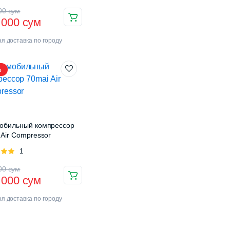
380
000 сум.
воначальная
ущая
00
сум
 000
сум
000 сум.
а
а:
я доставка по городу
тавляла
 сум.
%
 сум.
обильный компрессор
 Air Compressor
Оценка
1
 5
воначальная
ущая
00
сум
 000
сум
а
а:
я доставка по городу
тавляла
 сум.