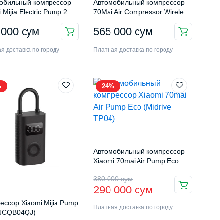
обильный компрессор
Автомобильный компрессор
 Mijia Electric Pump 2
70Mai Air Compressor Wireless
QB06QW)
Midrive (TP05)
 000
сум
565 000
сум
я доставка по городу
Платная доставка по городу
%
24%
Автомобильный компрессор
Xiaomi 70mai Air Pump Eco
(Midrive TP04)
Первоначальная
Текущая
380 000
сум
290 000
сум
цена
цена:
ессор Xiaomi Mijia Pump
Платная доставка по городу
составляла
290
MJCQB04QJ)