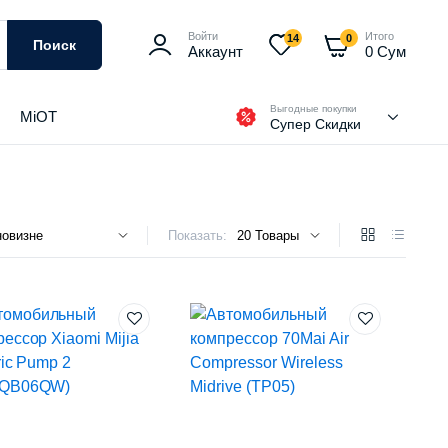
Войти
Итого
14
0
Поиск
Аккаунт
0
Сум
Выгодные покупки
MiOT
Супер Скидки
Показать: