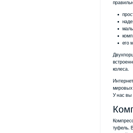
правильн
прос
наде
малы
комп
его 
Двухпорш
встроенн
колеса.
Интернет
мировых 
У нас вы
Комп
Компресс
туфель. 