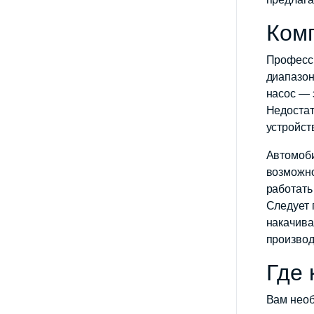
Комп
Професси
диапазон
насос — 
Недостат
устройст
Автомоби
возможно
работать
Следует 
накачива
производ
Где 
Вам необ