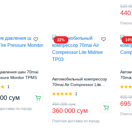
ум.
550
000 сум.
Пер
Тек
520 0
440
ум.
000 сум.
цен
цен
Платна
сос
440
520
000
22%
14
000
давления шин 70mai
Автом
essure Monitor TPMS
70mai
Автомобильный компрессор
70mai Air Compressor Lite
Оценка
1
Midrive TP03
5.00
из
Оценка
1
Пер
Тек
000
сум
800 0
5.00
из 5
695
Первоначальная
Текущая
460 000
сум
цен
цен
доставка по городу
360 000
сум
цена
цена:
Платна
сос
695
Платная доставка по городу
составляла
360
800
000