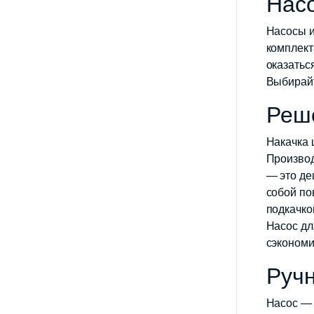
Насо
Насосы и
комплект
оказатьс
Выбирайт
Реш
Накачка 
Производ
— это де
собой по
подкачко
Насос дл
сэкономи
Руч
Насос — 