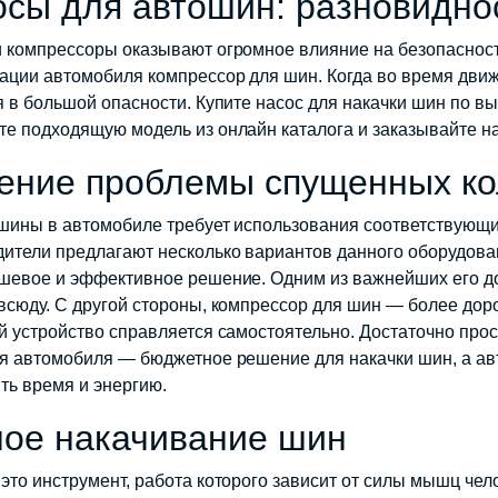
сы для автошин: разновидно
460
000 сум.
000
000 сум.
 компрессоры оказывают огромное влияние на безопасност
ации автомобиля компрессор для шин. Когда во время движ
я в большой опасности. Купите насос для накачки шин по в
е подходящую модель из онлайн каталога и заказывайте н
ение проблемы спущенных ко
шины в автомобиле требует использования соответствующи
ители предлагают несколько вариантов данного оборудован
шевое и эффективное решение. Одним из важнейших его дос
всюду. С другой стороны, компрессор для шин — более дор
й устройство справляется самостоятельно. Достаточно прос
я автомобиля — бюджетное решение для накачки шин, а а
ть время и энергию.
ное накачивание шин
это инструмент, работа которого зависит от силы мышц чел