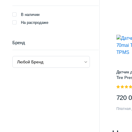
820
000 с
000 с
В наличии
На распродаже
Бренд
Датчик 
Tire Pr
5.00
из 5
720 
Платная 