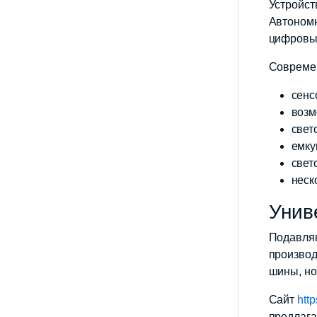
Устройст
Автономн
цифровы
Современ
сенс
возм
свет
емку
свет
неск
Унив
Подавляю
производ
шины, но
Сайт
htt
предлага