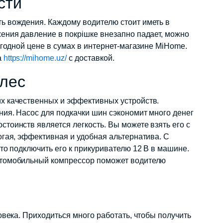
сти
 сум.
ь вождения. Каждому водителю стоит иметь в
ения давление в покрішке внезапно падает, можно
ыгодной цене в сумах в интернет-магазине MiHome.
а
https://mihome.uz/
с доставкой.
лес
х качественных и эффективных устройств.
ия. Насос для подкачки шин сэкономит много денег
тоинств является легкость. Вы можете взять его с
огая, эффективная и удобная альтернатива. С
то подключить его к прикуривателю 12 В в машине.
втомобильный компрессор поможет водителю
овека. Приходиться много работать, чтобы получить