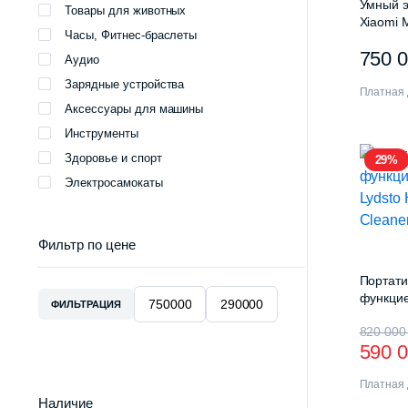
Умный э
Товары для животных
Xiaomi M
Часы, Фитнес-браслеты
Pro (M
750 
Аудио
Зарядные устройства
Платная 
Аксессуары для машины
Инструменты
Здоровье и спорт
29%
Электросамокаты
Фильтр по цене
Портати
функцие
ФИЛЬТРАЦИЯ
Минимальная
Максимальная
Lydsto 
Перв
Теку
цена
цена
820 00
Cleane
590 
цена
цена
Платная 
сост
590
Наличие