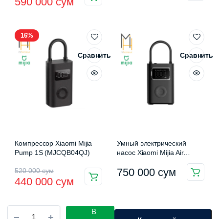
590 000
сум
цена
цена:
составляла
590
16%
820
000 сум.
000 сум.
Сравнить
Сравнить
Компрессор Xiaomi Mijia
Умный электрический
Pump 1S (MJCQB04QJ)
насос Xiaomi Mijia Air
Compressor 2 Pro
Первоначальная
Текущая
750 000
сум
520 000
сум
(MJCQB07PQW)
440 000
сум
цена
цена:
составляла
440
Автомобильный
В