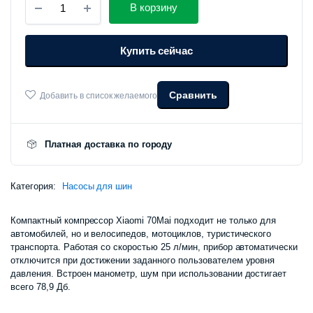
цена
цена:
В корзину
компрессор
70mai
составлял
360
Air
Купить сейчас
Compressor
Lite
460
000 сум.
Midrive
TP03
Сравнить
Добавить в список желаемого
000 сум.
количество
Платная доставка по городу
Категория:
Насосы для шин
Компактный компрессор Xiaomi 70Mai подходит не только для
автомобилей, но и велосипедов, мотоциклов, туристического
транспорта. Работая со скоростью 25 л/мин, прибор автоматически
отключится при достижении заданного пользователем уровня
давления. Встроен манометр, шум при использовании достигает
всего 78,9 Дб.