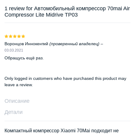
1 review for
Автомобильный компрессор 70mai Air
Compressor Lite Midrive TP03
Оценка
5
из 5
Воронцов Иннокентий
(проверенный владелец)
–
03.03.2021
Обращусь ещё раз.
Only logged in customers who have purchased this product may
leave a review.
Описание
Детали
Компактный компрессор Xiaomi 70Mai подходит не