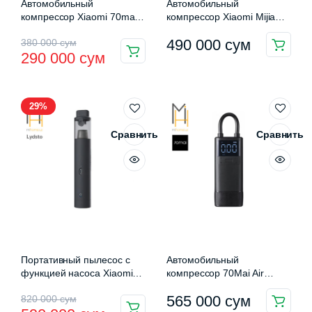
Автомобильный
Автомобильный
компрессор Xiaomi 70mai
компрессор Xiaomi Mijia
Air Pump Eco (Midrive
Electric Pump 2
Первоначальная
Текущая
490 000
сум
380 000
сум
TP04)
(MJCQB06QW)
290 000
сум
цена
цена:
составляла
290
29%
380
000 сум.
000 сум.
Сравнить
Сравнить
Портативный пылесос с
Автомобильный
функцией насоса Xiaomi
компрессор 70Mai Air
Lydsto Handheld Vacuum
Compressor Wireless
Первоначальная
Текущая
565 000
сум
820 000
сум
Cleaner (HD-SCXCCQ01)
Midrive (TP05)