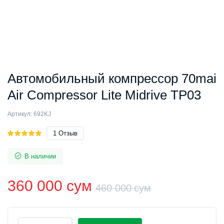
Автомобильный компрессор 70mai
Air Compressor Lite Midrive TP03
Артикул:
692KJ
Рейтинг
1
1
Отзыв
5.00
из 5
на основе
В наличии
опроса
пользователя
360 000
сум
460 000
сум
Первонач
Текущая
Автомобильный