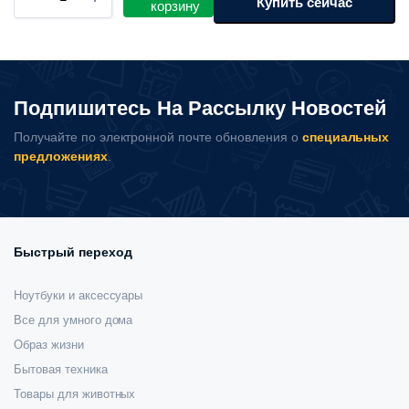
520
000 сум.
компрессор
Купить сейчас
корзину
70mai
000 сум.
Air
Compressor
Lite
Midrive
Подпишитесь На Рассылку Новостей
TP03
количество
Получайте по электронной почте обновления о
специальных
предложениях
.
Быстрый переход
Ноутбуки и аксессуары
Все для умного дома
Образ жизни
Бытовая техника
Товары для животных