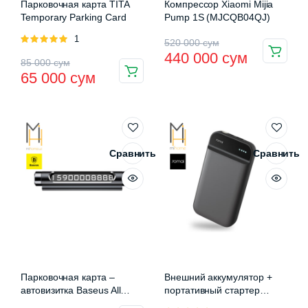
Парковочная карта TITA
Компрессор Xiaomi Mijia
Temporary Parking Card
Pump 1S (MJCQB04QJ)
Оценка
1
Первоначальная
Текущая
520 000
сум
5.00
из 5
440 000
сум
Первоначальная
Текущая
85 000
сум
цена
цена:
65 000
сум
цена
цена:
составляла
440
составляла
65
520
000 сум.
85
000 сум.
000 сум.
000 сум.
Сравнить
Сравнить
Парковочная карта –
Внешний аккумулятор +
автовизитка Baseus All
портативный стартер
Metal Temporary Parking
70mai Jump Strarter (11000