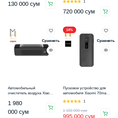
Оценка
1
130 000
сум
Number Plate (ACNUM-
mAh)
5.00
из 5
C01)
720 000
сум
14%
Сравнить
Сравнить
Автомобильный
Пусковое устройство для
очиститель воздуха Xiaomi
автомобиля Xiaomi 70mai
Roidmi Car Air Purifier
Jump Starter Max
Оценка
1
1 980
5.00
из 5
Первоначальная
Текущая
1 150 000
сум
000
сум
995 000
сум