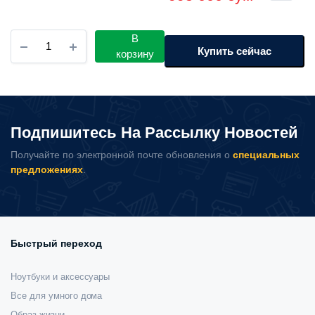
цена
цена:
составляла
995
Портативный
В
1
000 сум.
пылесос
Купить сейчас
корзину
с
150
функцией
насоса
000 сум.
Xiaomi
Lydsto
Подпишитесь На Рассылку Новостей
Handheld
Vacuum
Получайте по электронной почте обновления о
специальных
Cleaner
предложениях
.
(HD-
SCXCCQ01)
количество
Быстрый переход
Ноутбуки и аксессуары
Все для умного дома
Образ жизни