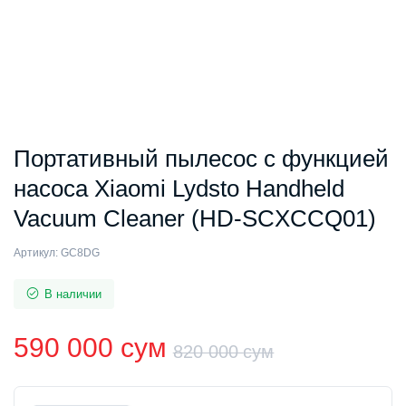
Портативный пылесос с функцией
насоса Xiaomi Lydsto Handheld
Vacuum Cleaner (HD-SCXCCQ01)
Артикул:
GC8DG
В наличии
590 000
сум
820 000
сум
Первонач
Текущая