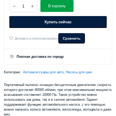
Портативный
цена
цена:
В корзину
пылесос
с
составлял
590
функцией
Купить сейчас
насоса
Xiaomi
820
000 сум.
Lydsto
Handheld
Сравнить
Добавить в список желаемого
000 сум.
Vacuum
Cleaner
(HD-
SCXCCQ01)
Платная доставка по городу
количество
Категории:
Автоаксессуары для авто
,
Насосы для шин
Портативный пылесос оснащен бесщеточным двигателем, скорость
которого достигает 80000 об/мин, при этом максимальная мощность
всасывания составляет 10000 Па. Такое устройство можно
использовать как дома, так и в салоне автомобиля. Гаджет
поддерживает функцию автомобильного насоса, с его помощью
можно накачать колеса автомобиля, велосипеда, мотоцикла и даже
мяч.