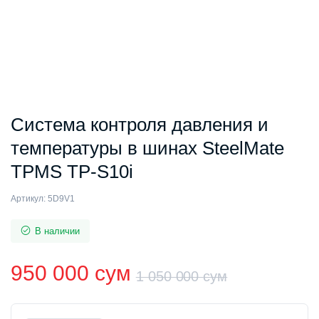
Система контроля давления и
температуры в шинах SteelMate
TPMS TP-S10i
Артикул:
5D9V1
В наличии
950 000
сум
1 050 000
сум
Первона
Текущая