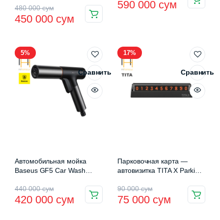
5.00
из 5
590 000
сум
Первоначальная
Текущая
480 000
сум
цена
цена:
450 000
сум
цена
цена:
составляла
590
составляла
450
820
000 сум.
5%
17%
480
000 сум.
000 сум.
000 сум.
Сравнить
Сравнить
Автомобильная мойка
Парковочная карта —
Baseus GF5 Car Wash
автовизитка TITA X Parking
Spray Nozzle Black
Card
Первоначальная
Текущая
Первоначальная
Текущая
440 000
сум
90 000
сум
(CPGF000101)
420 000
сум
75 000
сум
цена
цена:
цена
цена: