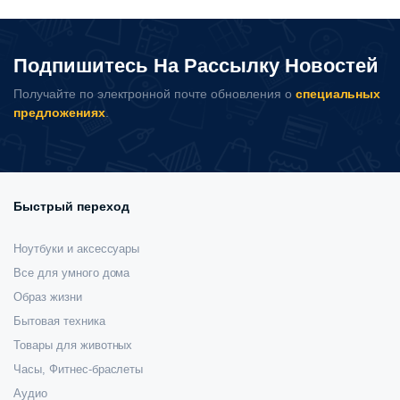
температуры
000 сум.
в
шинах
Подпишитесь На Рассылку Новостей
SteelMate
TPMS
Получайте по электронной почте обновления о
специальных
TP-
предложениях
.
S10i
количество
Быстрый переход
Ноутбуки и аксессуары
Все для умного дома
Образ жизни
Бытовая техника
Товары для животных
Часы, Фитнес-браслеты
Аудио