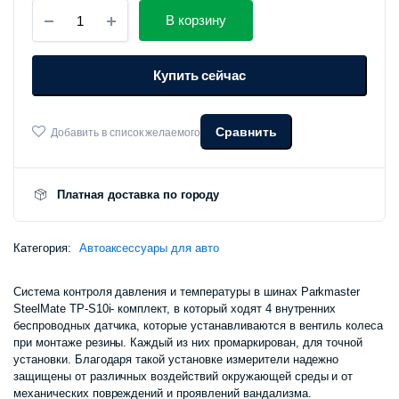
Система
цена
цена:
В корзину
контроля
давления
составля
950
и
Купить сейчас
температуры
в
1
000 сум.
шинах
SteelMate
Сравнить
Добавить в список желаемого
050
TPMS
TP-
000 сум.
S10i
количество
Платная доставка по городу
Категория:
Автоаксессуары для авто
Система контроля давления и температуры в шинах Parkmaster
SteelMate TP-S10i- комплект, в который ходят 4 внутренних
беспроводных датчика, которые устанавливаются в вентиль колеса
при монтаже резины. Каждый из них промаркирован, для точной
установки. Благодаря такой установке измерители надежно
защищены от различных воздействий окружающей среды и от
механических повреждений и проявлений вандализма.