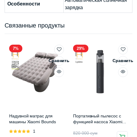
Автоматическая солнечная
Особенности
зарядка
Связанные продукты
7%
29%
Сравнить
Сравнить
Надувной матрас для
Портативный пылесос с
машины Xiaomi Bounds
функцией насоса Xiaomi
Lydsto Handheld Vacuum
Оценка
1
Первоначальная
Текущая
820 000
сум
Cleaner (HD-SCXCCQ01)