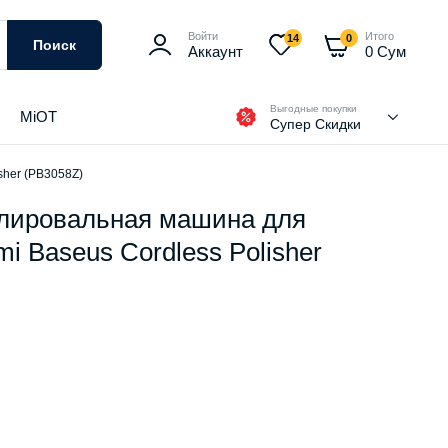
Войти
Итого
14
0
Поиск
Аккаунт
0
Сум
Выгодные покупки
MiOT
Супер Скидки
sher (PB3058Z)
лировальная машина для
i Baseus Cordless Polisher