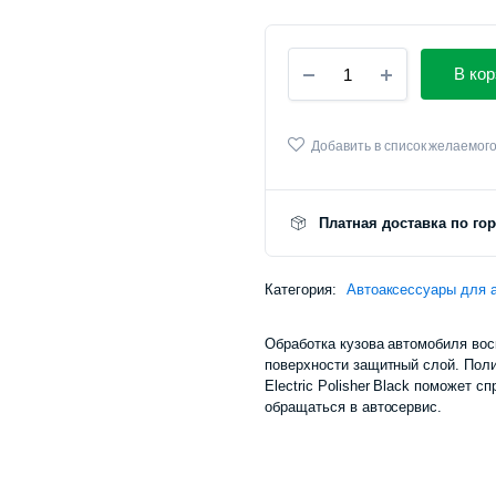
Беспроводная
В кор
полировальная
машина
для
автомобиля
Добавить в список желаемог
Xiaomi
Baseus
Cordless
Платная доставка по го
Polisher
(PB3058Z)
количество
Категория:
Автоаксессуары для 
Обработка кузова автомобиля вос
поверхности защитный слой. Пол
Electric Polisher Black поможет 
обращаться в автосервис.