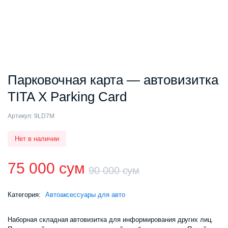
Парковочная карта — автовизитка
TITA X Parking Card
Артикул:
9LD7M
Нет в наличии
75 000
сум
90 000
сум
Первоначал
Текущая
Категория:
Автоаксессуары для авто
цена
цена:
Наборная складная автовизитка для информирования других лиц.