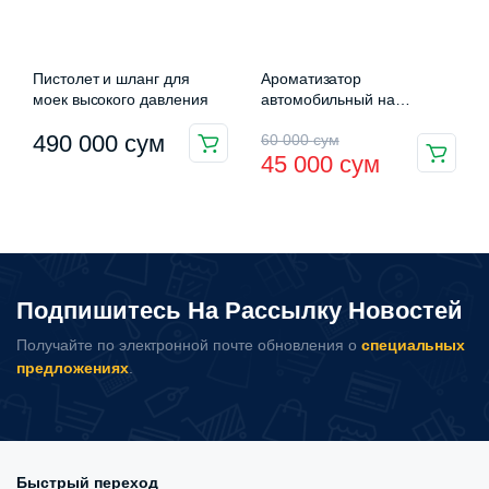
Пистолет и шланг для
Ароматизатор
моек высокого давления
автомобильный на
солнечной батарее –
Первоначальная
Текущая
490 000
сум
60 000
сум
Вертолет
45 000
сум
цена
цена:
составляла
45
60
000 сум.
000 сум.
Подпишитесь На Рассылку Новостей
Получайте по электронной почте обновления о
специальных
предложениях
.
Быстрый переход