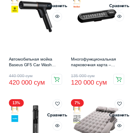
Сравнить
Сравнить
Автомобильная мойка
Многофункциональная
Baseus GF5 Car Wash
парковочная карта –
Spray Nozzle Black
автовизитка Xiaomi Nextool
Первоначальная
Текущая
Первоначальная
Текущая
440 000
сум
135 000
сум
(CPGF000101)
(NE20140)
420 000
сум
120 000
сум
цена
цена:
цена
цена:
составляла
420
составляла
120
13%
7%
440
000 сум.
135
000 сум.
000 сум.
000 сум.
Сравнить
Сравнить