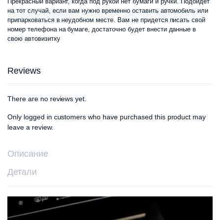
Прекрасный вариант, когда под рукой нет бумаги и ручки. Подойдет
составляла
75
на тот случай, если вам нужно временно оставить автомобиль или
припарковаться в неудобном месте. Вам не придется писать свой
90
000 сум.
номер телефона на бумаге, достаточно будет внести данные в
свою автовизитку
000 сум.
Reviews
There are no reviews yet.
Only logged in customers who have purchased this product may
leave a review.
Описание
Детали