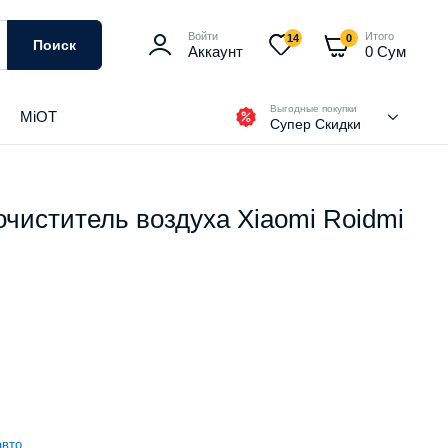
Войти
Итого
14
0
Поиск
Аккаунт
0
Сум
Выгодные покупки
MiOT
Супер Скидки
чиститель воздуха Xiaomi Roidmi
авто