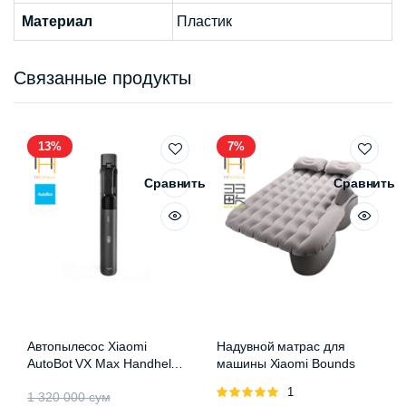
Материал
Пластик
Связанные продукты
13%
7%
Сравнить
Сравнить
Автопылесос Xiaomi
Надувной матрас для
AutoBot VX Max Handheld
машины Xiaomi Bounds
Vacuum Cleaner
Оценка
1
Первоначальная
Текущая
1 320 000
сум