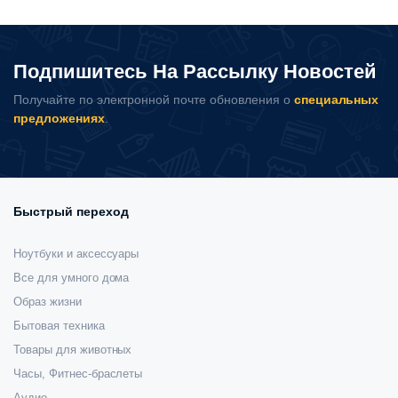
автовизитка
TITA
000 сум.
Mini
количество
Подпишитесь На Рассылку Новостей
Получайте по электронной почте обновления о
специальных
предложениях
.
Быстрый переход
Ноутбуки и аксессуары
Все для умного дома
Образ жизни
Бытовая техника
Товары для животных
Часы, Фитнес-браслеты
Аудио