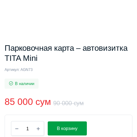
Парковочная карта – автовизитка
TITA Mini
Артикул:
AGN73
В наличии
85 000
сум
90 000
сум
Первоначал
Текущая
Парковочная
цена
цена:
В корзину
карта
-