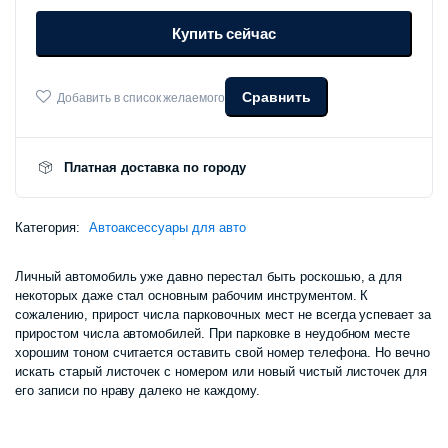
составляла
85
автовизитка
Купить сейчас
TITA
Mini
90
000 сум.
количество
Сравнить
Добавить в список желаемого
000 сум.
Платная доставка по городу
Категория:
Автоаксессуары для авто
Личный автомобиль уже давно перестал быть роскошью, а для
некоторых даже стал основным рабочим инструментом. К
сожалению, прирост числа парковочных мест не всегда успевает за
приростом числа автомобилей. При парковке в неудобном месте
хорошим тоном считается оставить свой номер телефона. Но вечно
искать старый листочек с номером или новый чистый листочек для
его записи по нраву далеко не каждому.