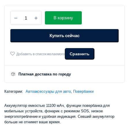
Внешний
В корзину
аккумулятор
+
портативный
Купить сейчас
стартер
70mai
Jump
Strarter
Сравнить
Добавить в список желаемого
(11000
mAh)
количество
Платная доставка по городу
Категории:
Автоаксессуары для авто
,
Повербанки
Аккумулятор емкостью 11100 мАч, функции повербанка для
мобильных устройств, фонарик с режимом SOS, низкое
энергопотребление и удобная индикация. Севший аккумулятор
больше не отнимет ваше время.