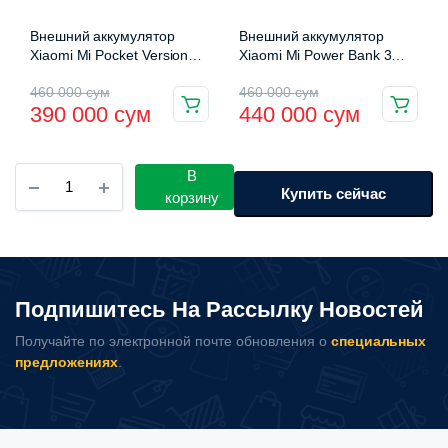
Внешний аккумулятор
Внешний аккумулятор
Xiaomi Mi Pocket Version
Xiaomi Mi Power Bank 3
Pro 10000 mAh 33W
30000 mAh (PB3018ZM)
Первоначальная
Текущая
Первоначальная
Текущая
460 000
сум
460 000
сум
(PB1030ZM)
390 000
сум
440 000
сум
Этот
цена
цена:
цена
цена:
товар
составляла
390
составляла
440
имеет
Внешний
В
несколько
460
000 сум.
460
000 сум.
аккумулятор
Купить сейчас
корзину
вариаций.
+
000 сум.
000 сум.
портативный
Опции
стартер
можно
70mai
выбрать
Jump
Подпишитесь На Рассылку Новостей
на
Strarter
(11000
странице
Получайте по электронной почте обновления о
специальных
mAh)
товара.
предложениях
.
количество