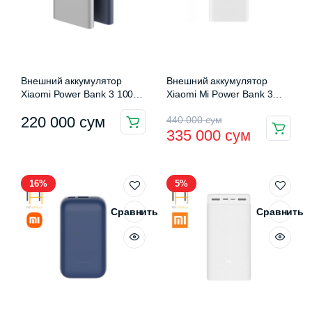
выбрать
на
странице
товара.
Внешний аккумулятор
Внешний аккумулятор
Xiaomi Power Bank 3 10000
Xiaomi Mi Power Bank 3
mAh 22.5W (PB100DZM)
20000 mAh USB-C
Первоначальная
Текущая
220 000
сум
440 000
сум
(PLM18ZM)
335 000
сум
цена
цена:
составляла
335
16%
5%
440
000 сум.
000 сум.
Сравнить
Сравнить