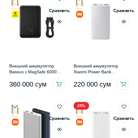
Сравнить
Сравнить
Внешний аккумулятор
Внешний аккумулятор
Baseus с MagSafe 6000
Xiaomi Power Bank
mAh (PPCXW06)
10000mAh 22.5W Lite
360 000
сум
220 000
сум
(P16ZM)
Этот
товар
имеет
24%
несколько
вариаций.
Сравнить
Сравнить
Опции
можно