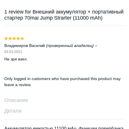
1 review for
Внешний аккумулятор + портативный
стартер 70mai Jump Strarter (11000 mAh)
Оценка
5
из 5
Владимиров Василий
(проверенный владелец)
–
03.03.2021
Не зря взял.
Only logged in customers who have purchased this product may
leave a review.
Описание
Детали
Аккумулятор емкостью 11100 мАч, функции повербанка