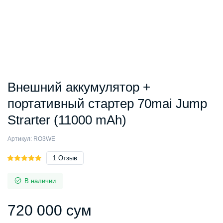
Внешний аккумулятор +
портативный стартер 70mai Jump
Strarter (11000 mAh)
Артикул:
RO3WE
Рейтинг
1
1
Отзыв
5.00
из 5
на основе
В наличии
опроса
пользователя
720 000
сум