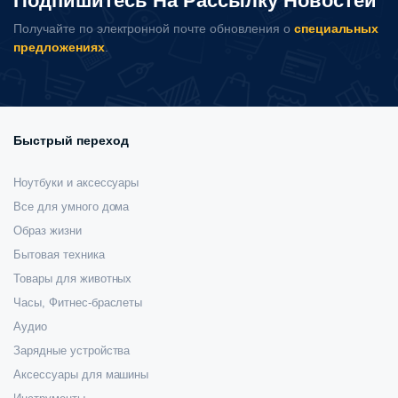
Подпишитесь На Рассылку Новостей
Получайте по электронной почте обновления о
специальных
предложениях
.
Быстрый переход
Ноутбуки и аксессуары
Все для умного дома
Образ жизни
Бытовая техника
Товары для животных
Часы, Фитнес-браслеты
Аудио
Зарядные устройства
Аксессуары для машины