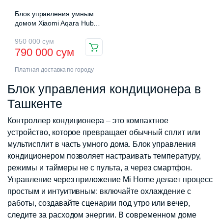
Блок управления умным
домом Xiaomi Aqara Hub
M2 (ZHWG12LM)
Первоначальная
Текущая
950 000
сум
790 000
сум
цена
цена:
Платная доставка по городу
составляла
790
Блок управления кондиционера в
950
000 сум.
Ташкенте
000 сум.
Контроллер кондиционера – это компактное
устройство, которое превращает обычный сплит или
мультисплит в часть умного дома. Блок управления
кондиционером позволяет настраивать температуру,
режимы и таймеры не с пульта, а через смартфон.
Управление через приложение Mi Home делает процесс
простым и интуитивным: включайте охлаждение с
работы, создавайте сценарии под утро или вечер,
следите за расходом энергии. В современном доме