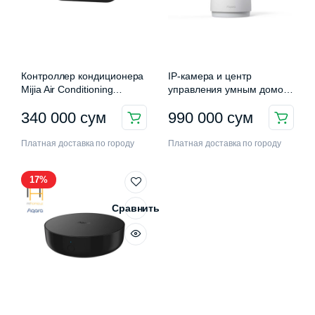
Контроллер кондиционера
IP-камера и центр
Mijia Air Conditioning
управления умным домом
Companion Pro
Aqara Camera Hub G3
340 000
сум
990 000
сум
нимальная
ксимальная
(KTBL04LM)
а
а
Платная доставка по городу
Платная доставка по городу
17%
Сравнить