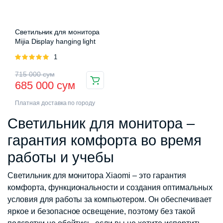
Светильник для монитора
Mijia Display hanging light
Оценка
1
5.00
из 5
Первоначальная
Текущая
715 000
сум
685 000
сум
цена
цена:
Платная доставка по городу
составляла
685
Светильник для монитора –
715
000 сум.
гарантия комфорта во время
000 сум.
работы и учебы
Светильник для монитора Xiaomi – это гарантия
комфорта, функциональности и создания оптимальных
условия для работы за компьютером. Он обеспечивает
яркое и безопасное освещение, поэтому без такой