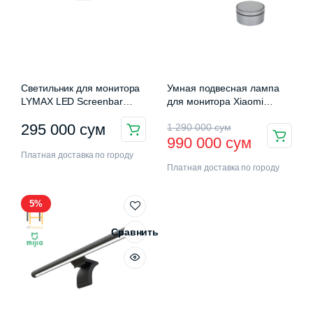
Светильник для монитора
Умная подвесная лампа
LYMAX LED Screenbar
для монитора Xiaomi
нимальная
ксимальная
GJS-D004
Yeelight LED Screen Light
Первоначальная
Текущая
295 000
сум
1 290 000
сум
а
а
Bar Pro (YLTD003)
990 000
сум
цена
цена:
Платная доставка по городу
Платная доставка по городу
составляла
990
1
000 сум.
5%
290
Сравнить
000 сум.