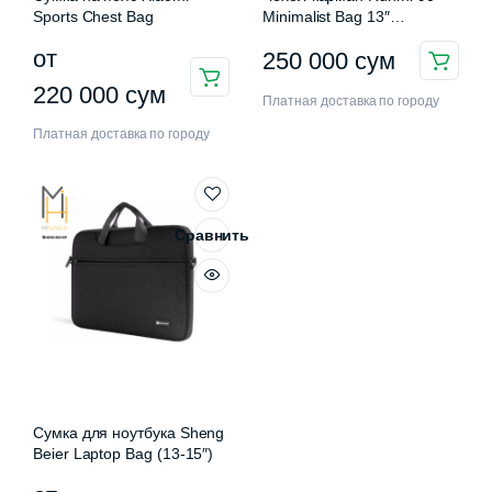
Sports Chest Bag
Minimalist Bag 13″
(90172SBUNGR01)
от
250 000
сум
Этот
220 000
сум
Платная доставка по городу
товар
Платная доставка по городу
имеет
несколько
вариаций.
Опции
Сравнить
можно
выбрать
на
странице
товара.
Сумка для ноутбука Sheng
Beier Laptop Bag (13-15″)