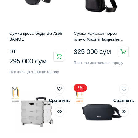
Сумка кросс-боди BG7256
Сумка кожаная через
BANGE
плечо Xiaomi Tanjiezhe
Leather Chest Bag (YG-
от
325 000
сум
нимальная
ксимальная
012)
а
а
Этот
295 000
сум
Платная доставка по городу
товар
Платная доставка по городу
имеет
несколько
3%
вариаций.
Опции
Сравнить
Сравнить
можно
выбрать
на
странице
товара.