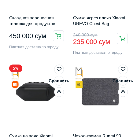
Складная переносная
Сумка через плечо Xiaomi
тележка для продуктов
UREVO Chest Bag
Xiaomi MAIWEI Folding
Первоначальная
Текущая
450 000
сум
240 000
сум
Storage Case 55L
235 000
сум
цена
цена:
Платная доставка по городу
Платная доставка по городу
составляла
235
240
000 сум.
5%
000 сум.
Сравнить
Сравнить
Сумка на пояс Xiaomi
Чехол-карман Runmi 90