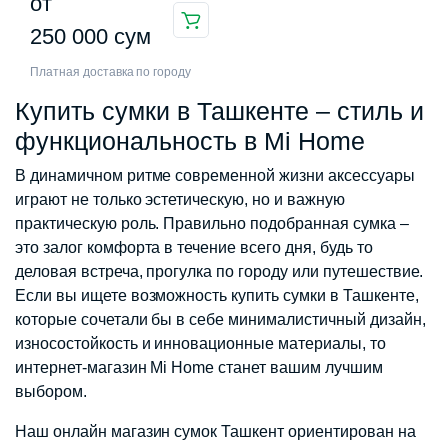
от
Этот
250 000
сум
товар
Платная доставка по городу
имеет
несколько
Купить сумки в Ташкенте – стиль и
вариаций.
функциональность в Mi Home
Опции
можно
В динамичном ритме современной жизни аксессуары
выбрать
играют не только эстетическую, но и важную
на
практическую роль. Правильно подобранная сумка –
странице
это залог комфорта в течение всего дня, будь то
товара.
деловая встреча, прогулка по городу или путешествие.
Если вы ищете возможность купить сумки в Ташкенте,
которые сочетали бы в себе минималистичный дизайн,
износостойкость и инновационные материалы, то
интернет-магазин Mi Home станет вашим лучшим
выбором.
Наш онлайн магазин сумок Ташкент ориентирован на