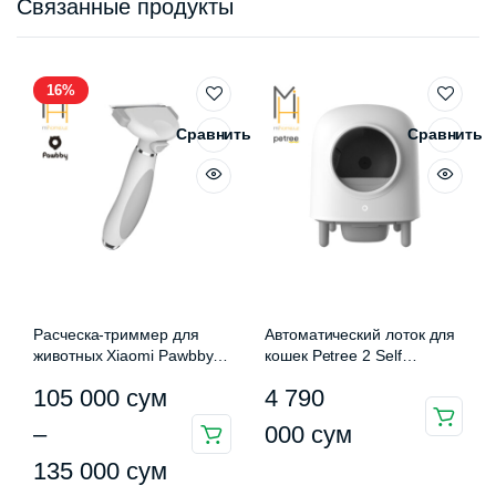
Связанные продукты
16%
Сравнить
Сравнить
Расческа-триммер для
Автоматический лоток для
животных Xiaomi Pawbby
кошек Petree 2 Self
Pet Trimmer
Cleaning Cat Litter Box
Диапазон
105 000
сум
4 790
цен:
–
000
сум
Этот
105
135 000
сум
товар