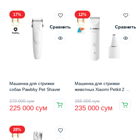
имеет
000 сум
несколько
–
17%
12%
вариаций.
135
Опции
Сравнить
Сравнить
можно
000 сум
выбрать
на
странице
товара.
Машинка для стрижки
Машинка для стрижки
собак Pawbby Pet Shaver
животных Xiaomi Petkit 2 в
1 Pet Hair Trimmer
Первоначальная
Текущая
Первоначальная
Текущая
270 000
сум
265 000
сум
225 000
сум
235 000
сум
цена
цена:
цена
цена:
составляла
225
составляла
235
28%
270
000 сум.
265
000 сум.