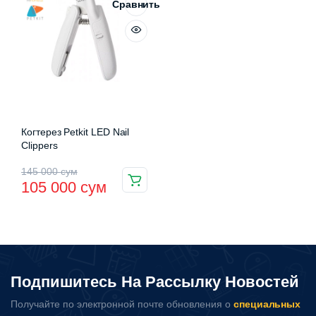
000 сум.
000 сум.
Сравнить
Когтерез Petkit LED Nail
Clippers
Первоначальная
Текущая
145 000
сум
105 000
сум
цена
цена:
составляла
105
145
000 сум.
000 сум.
Подпишитесь На Рассылку Новостей
Получайте по электронной почте обновления о
специальных