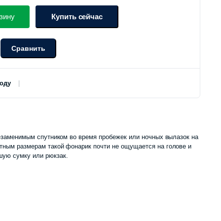
зину
Купить сейчас
Сравнить
о
роду
 незаменимым спутником во время пробежек или ночных вылазок на
тным размерам такой фонарик почти не ощущается на голове и
шую сумку или рюкзак.