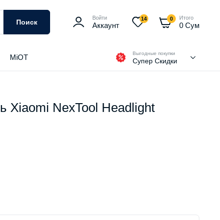
Войти
Итого
14
0
Поиск
Аккаунт
0
Сум
Выгодные покупки
MiOT
Супер Скидки
 Xiaomi NexTool Headlight