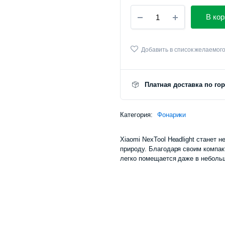
Налобный
В кор
фонарь
Xiaomi
NexTool
Headlight
Добавить в список желаемог
(NE20101)
количество
Платная доставка по го
Категория:
Фонарики
Xiaomi NexTool Headlight станет
природу. Благодаря своим компак
легко помещается даже в неболь