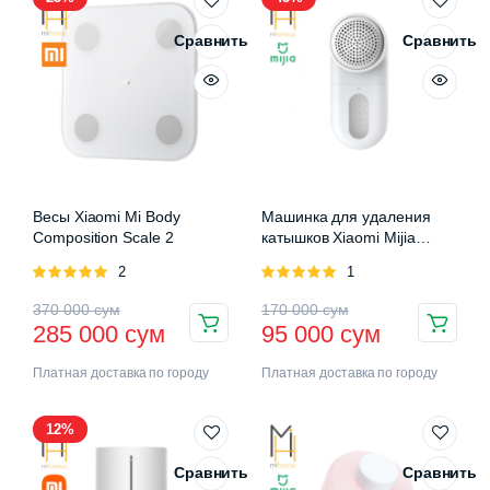
Сравнить
Сравнить
Весы Xiaomi Mi Body
Машинка для удаления
Composition Scale 2
катышков Xiaomi Mijia
Rechargeable Lint Remover
Оценка
2
Оценка
1
5.00
из 5
5.00
из 5
370 000
сум
170 000
сум
285 000
сум
95 000
сум
Платная доставка по городу
Платная доставка по городу
12%
Сравнить
Сравнить