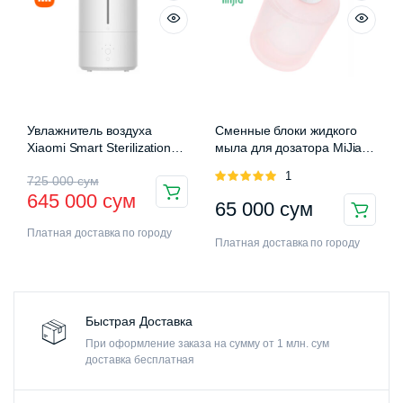
Увлажнитель воздуха
Сменные блоки жидкого
Xiaomi Smart Sterilization
мыла для дозатора MiJia
Humidifier 2 (MJJSQ05DY)
Auromatic Foam Soap
Оценка
1
725 000
сум
Dispenser
5.00
из 5
645 000
сум
65 000
сум
Платная доставка по городу
Платная доставка по городу
Быстрая Доставка
При оформление заказа на сумму от 1 млн. сум
доставка бесплатная