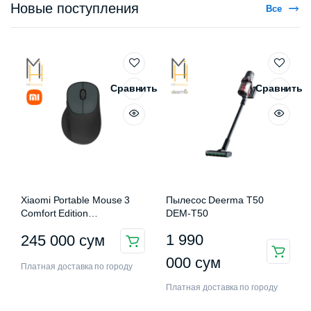
Новые поступления
Все
Сравнить
Сравнить
Xiaomi Portable Mouse 3
Пылесос Deerma T50
Comfort Edition
DEM-T50
XMWXSB03EYM
1 990
245 000
сум
000
сум
Платная доставка по городу
Платная доставка по городу