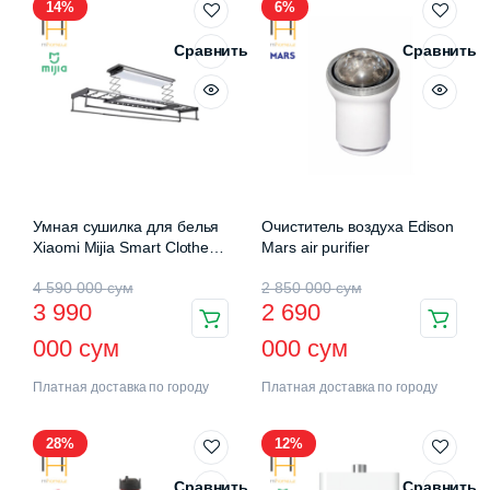
14%
6%
Сравнить
Сравнить
Умная сушилка для белья
Очиститель воздуха Edison
Xiaomi Mijia Smart Clothes
Mars air purifier
Drying Rack Pro (B501CN)
4 590 000
сум
2 850 000
сум
3 990
2 690
000
сум
000
сум
Платная доставка по городу
Платная доставка по городу
28%
12%
Сравнить
Сравнить