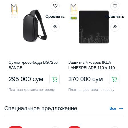
Сравнить
Сравнить
Сумка кросс-боди BG7256
Защитный коврик IKEA
BANGE
LANESPELARE 110 x 110
см
295 000
сум
370 000
сум
Платная доставка по городу
Платная доставка по городу
Специальное предложение
Все