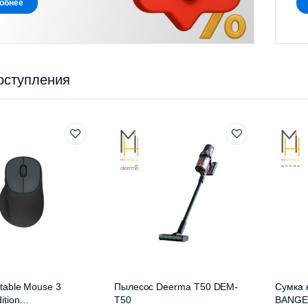
обнее
оступления
table Mouse 3
Пылесос Deerma T50 DEM-
Сумка 
ition
T50
BANGE