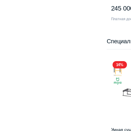
XMWXSB0
245 0
Платная дос
Специал
14%
Умная суш