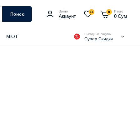
Войти
Итого
14
0
Поиск
Аккаунт
0
Сум
Выгодные покупки
MiOT
Супер Скидки