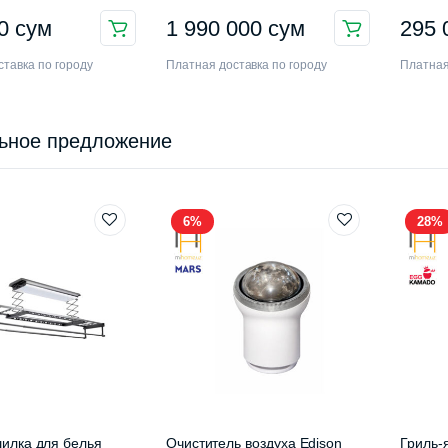
3EYM
00
сум
1 990 000
сум
295
тавка по городу
Платная доставка по городу
Платная
ьное предложение
6%
28%
илка для белья
Очиститель воздуха Edison
Гриль