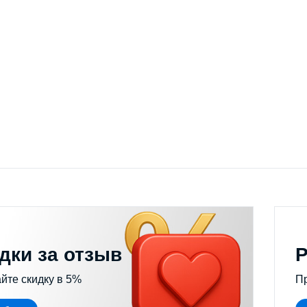
истители и увлажнители воздуха
Выбрать модель
дки за отзыв
Р
йте скидку в 5%
П