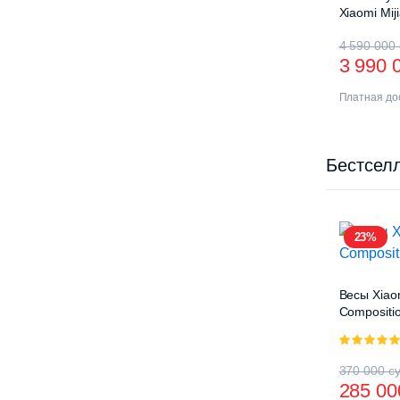
Xiaomi Mij
Drying Ra
4 590 000
3 990 
Платная дос
Бестсел
23%
Весы Xiao
Compositio
5.00
из 5
370 000
с
285 0