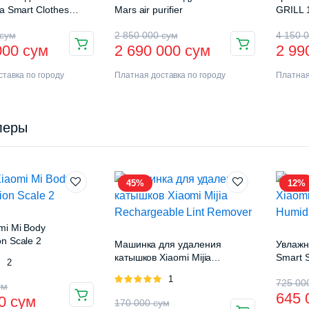
ia Smart Clothes
Mars air purifier
GRILL 
ck Pro (B501CN)
сум
2 850 000
сум
4 150 
000
сум
2 690 000
сум
2 99
тавка по городу
Платная доставка по городу
Платная
леры
45%
12%
mi Mi Body
n Scale 2
Машинка для удаления
Увлажн
катышков Xiaomi Mijia
Smart S
Оценка
2
Rechargeable Lint Remover
(MJJS
Оценка
1
725 0
ум
5.00
из 5
645
00
сум
170 000
сум