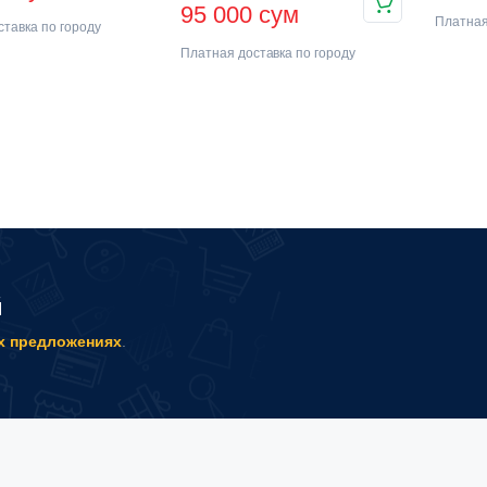
95 000
сум
Платная
тавка по городу
Платная доставка по городу
й
х предложениях
.