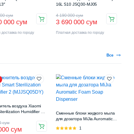
13″
16L S10 JSQ30-MJ05
000
сум
4 190 000
сум
0 000
сум
3 690 000
сум
 доставка по городу
Платная доставка по городу
Все
итель воздуха Xiaomi
terilization Humidifier 2
Сменные блоки жидкого мыла
Q05DY)
для дозатора MiJia Auromatic
00
сум
Foam Soap Dispenser
 000
сум
Оценка
1
5.00
из 5