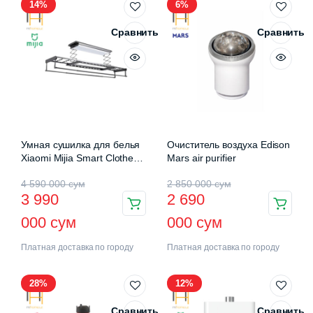
14%
6%
Сравнить
Сравнить
Умная сушилка для белья
Очиститель воздуха Edison
Xiaomi Mijia Smart Clothes
Mars air purifier
Drying Rack Pro (B501CN)
4 590 000
сум
2 850 000
сум
3 990
2 690
000
сум
000
сум
Платная доставка по городу
Платная доставка по городу
28%
12%
Сравнить
Сравнить