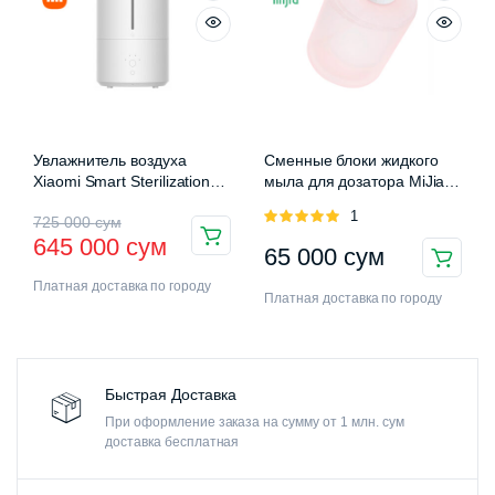
Увлажнитель воздуха
Сменные блоки жидкого
Xiaomi Smart Sterilization
мыла для дозатора MiJia
Humidifier 2 (MJJSQ05DY)
Auromatic Foam Soap
Оценка
1
725 000
сум
Dispenser
5.00
из 5
645 000
сум
65 000
сум
Платная доставка по городу
Платная доставка по городу
Быстрая Доставка
При оформление заказа на сумму от 1 млн. сум
доставка бесплатная