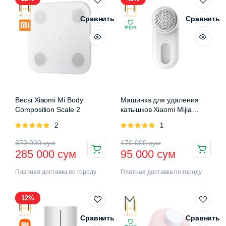
Сравнить
Сравнить
Весы Xiaomi Mi Body
Машинка для удаления
Composition Scale 2
катышков Xiaomi Mijia
Rechargeable Lint Remover
Оценка
2
Оценка
1
5.00
из 5
5.00
из 5
370 000
сум
170 000
сум
285 000
сум
95 000
сум
Платная доставка по городу
Платная доставка по городу
12%
Сравнить
Сравнить