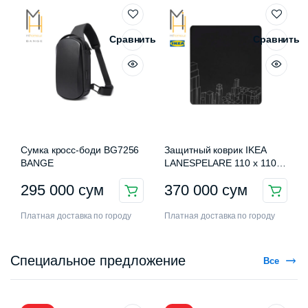
Сравнить
Сравнить
Сумка кросс-боди BG7256
Защитный коврик IKEA
BANGE
LANESPELARE 110 x 110
см
295 000
сум
370 000
сум
Платная доставка по городу
Платная доставка по городу
Специальное предложение
Все