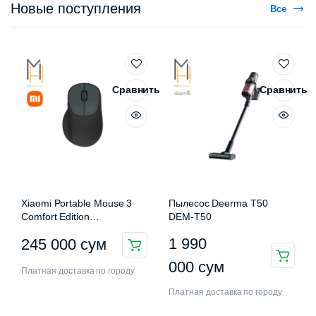
Новые поступления
Все
Сравнить
Сравнить
Xiaomi Portable Mouse 3
Пылесос Deerma T50
Comfort Edition
DEM-T50
XMWXSB03EYM
1 990
245 000
сум
000
сум
Платная доставка по городу
Платная доставка по городу