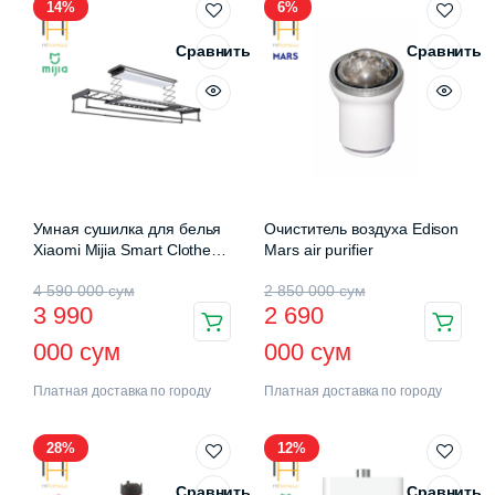
14%
6%
Сравнить
Сравнить
Умная сушилка для белья
Очиститель воздуха Edison
Xiaomi Mijia Smart Clothes
Mars air purifier
Drying Rack Pro (B501CN)
4 590 000
сум
2 850 000
сум
3 990
2 690
000
сум
000
сум
Платная доставка по городу
Платная доставка по городу
28%
12%
Сравнить
Сравнить