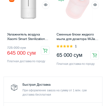
Увлажнитель воздуха
Сменные блоки жидкого
Xiaomi Smart Sterilization
мыла для дозатора MiJia
Humidifier 2 (MJJSQ05DY)
Auromatic Foam Soap
Оценка
1
725 000
сум
Dispenser
5.00
из 5
645 000
сум
65 000
сум
Платная доставка по городу
Платная доставка по городу
Быстрая Доставка
При оформление заказа на сумму от 1 млн. сум
доставка бесплатная