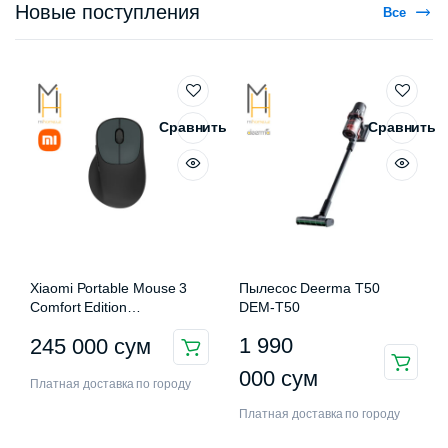
Новые поступления
Все
Сравнить
Сравнить
Xiaomi Portable Mouse 3
Пылесос Deerma T50
Comfort Edition
DEM-T50
XMWXSB03EYM
1 990
245 000
сум
000
сум
Платная доставка по городу
Платная доставка по городу