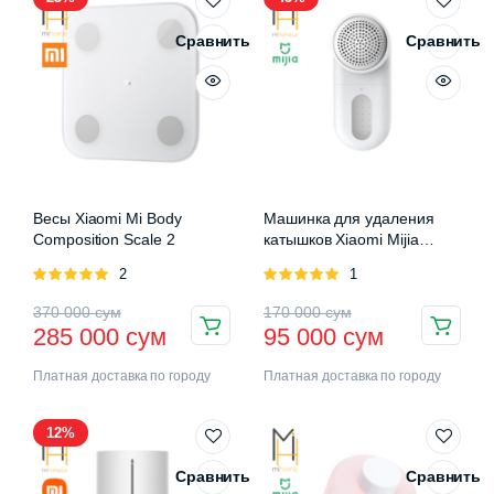
Сравнить
Сравнить
Весы Xiaomi Mi Body
Машинка для удаления
Composition Scale 2
катышков Xiaomi Mijia
Rechargeable Lint Remover
Оценка
2
Оценка
1
5.00
из 5
5.00
из 5
370 000
сум
170 000
сум
285 000
сум
95 000
сум
Платная доставка по городу
Платная доставка по городу
12%
Сравнить
Сравнить