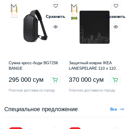
Сравнить
Сравнить
Сумка кросс-боди BG7256
Защитный коврик IKEA
BANGE
LANESPELARE 110 x 110
см
295 000
сум
370 000
сум
Платная доставка по городу
Платная доставка по городу
Специальное предложение
Все