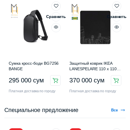
Сравнить
Сравнить
Сумка кросс-боди BG7256
Защитный коврик IKEA
BANGE
LANESPELARE 110 x 110
см
295 000
сум
370 000
сум
Платная доставка по городу
Платная доставка по городу
Специальное предложение
Все