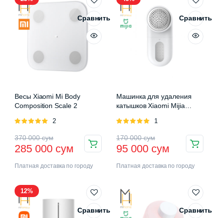
Сравнить
Сравнить
Весы Xiaomi Mi Body
Машинка для удаления
Composition Scale 2
катышков Xiaomi Mijia
Rechargeable Lint Remover
Оценка
2
Оценка
1
5.00
из 5
5.00
из 5
370 000
сум
170 000
сум
285 000
сум
95 000
сум
Платная доставка по городу
Платная доставка по городу
12%
Сравнить
Сравнить