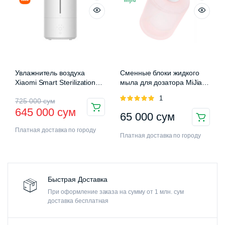
Увлажнитель воздуха
Сменные блоки жидкого
Xiaomi Smart Sterilization
мыла для дозатора MiJia
Humidifier 2 (MJJSQ05DY)
Auromatic Foam Soap
Оценка
1
725 000
сум
Dispenser
5.00
из 5
645 000
сум
65 000
сум
Платная доставка по городу
Платная доставка по городу
Быстрая Доставка
При оформление заказа на сумму от 1 млн. сум
доставка бесплатная