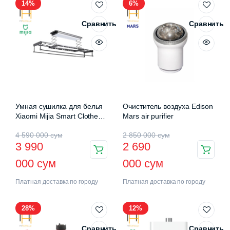
14%
6%
Сравнить
Сравнить
Умная сушилка для белья
Очиститель воздуха Edison
Xiaomi Mijia Smart Clothes
Mars air purifier
Drying Rack Pro (B501CN)
4 590 000
сум
2 850 000
сум
3 990
2 690
000
сум
000
сум
Платная доставка по городу
Платная доставка по городу
28%
12%
Сравнить
Сравнить