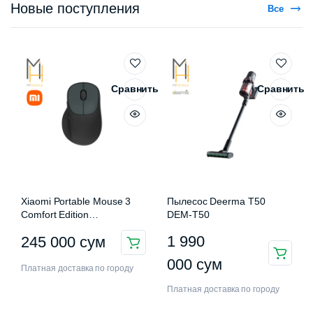
Новые поступления
Все
Сравнить
Сравнить
Xiaomi Portable Mouse 3
Пылесос Deerma T50
Comfort Edition
DEM-T50
XMWXSB03EYM
1 990
245 000
сум
000
сум
Платная доставка по городу
Платная доставка по городу