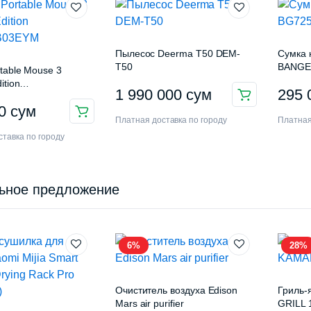
Пылесос Deerma T50 DEM-
Сумка 
T50
BANGE
table Mouse 3
ition
1 990 000
сум
295
3EYM
00
сум
Платная доставка по городу
Платная
тавка по городу
ьное предложение
6%
28%
Очиститель воздуха Edison
Гриль
Mars air purifier
GRILL 