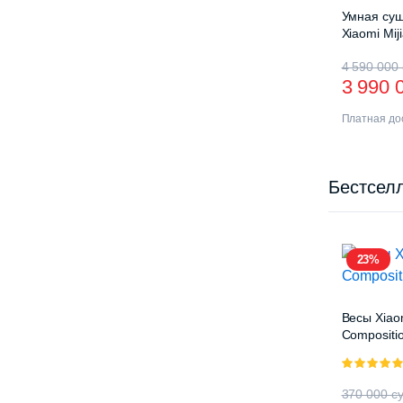
Умная суш
Xiaomi Mij
Drying Ra
4 590 000
3 990 
Платная дос
Бестсел
23%
Весы Xiao
Compositio
5.00
из 5
370 000
с