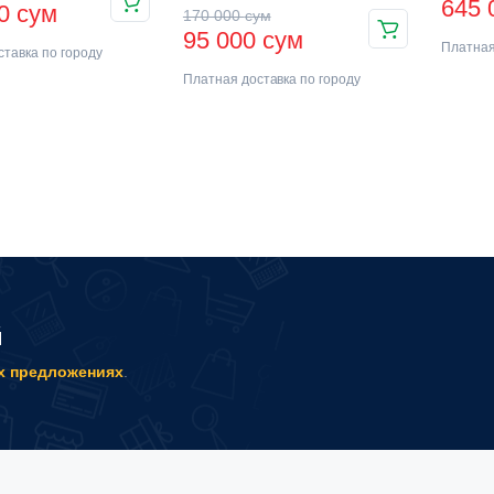
645
00
сум
170 000
сум
95 000
сум
Платная
тавка по городу
Платная доставка по городу
й
х предложениях
.