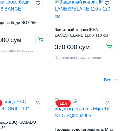
кросс-боди BG7256
Защитный коврик IKEA
LANESPELARE 110 x 110 см
 000
сум
370 000
сум
 доставка по городу
Платная доставка по городу
Все
12%
-яйцо BBQ KAMADO
13″
Газовый водонагреватель Mijia