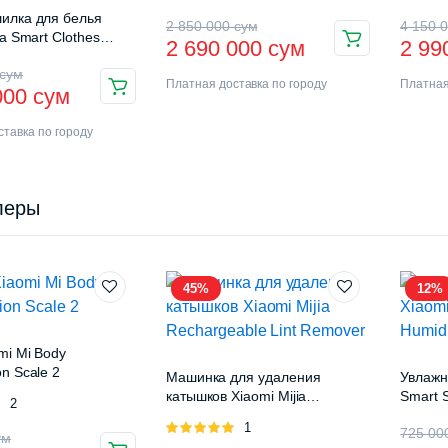
илка для белья
2 850 000
сум
4 150 
ia Smart Clothes
2 690 000
сум
2 99
ck Pro (B501CN)
сум
Платная доставка по городу
Платная
000
сум
тавка по городу
леры
45%
12%
mi Mi Body
n Scale 2
Машинка для удаления
Увлажн
катышков Xiaomi Mijia
Smart S
Оценка
2
Rechargeable Lint Remover
(MJJS
Оценка
1
725 0
ум
5.00
из 5