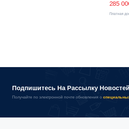
285 0
Платная дос
Подпишитесь На Рассылку Новосте
Получайте по электронной почте обновления о
специальны