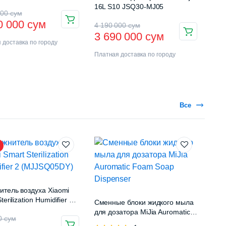
16L S10 JSQ30-MJ05
000
сум
0 000
сум
4 190 000
сум
3 690 000
сум
 доставка по городу
Платная доставка по городу
Все
итель воздуха Xiaomi
terilization Humidifier 2
Сменные блоки жидкого мыла
Q05DY)
для дозатора MiJia Auromatic
00
сум
Foam Soap Dispenser