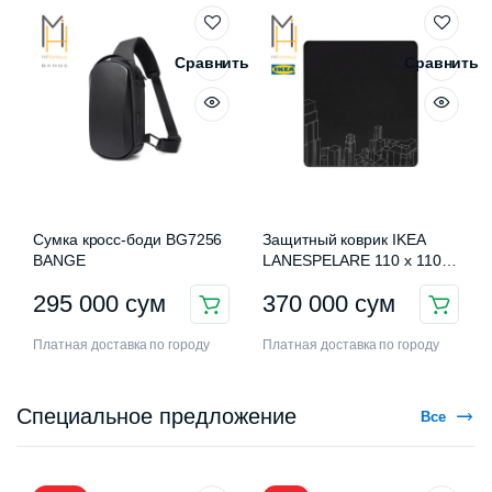
Сравнить
Сравнить
Сумка кросс-боди BG7256
Защитный коврик IKEA
BANGE
LANESPELARE 110 x 110
см
295 000
сум
370 000
сум
Платная доставка по городу
Платная доставка по городу
Специальное предложение
Все