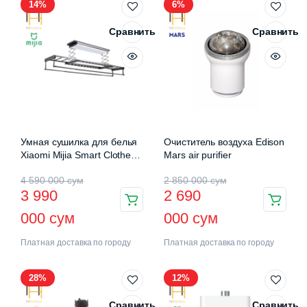
14%
6%
Сравнить
Сравнить
Умная сушилка для белья
Очиститель воздуха Edison
Xiaomi Mijia Smart Clothes
Mars air purifier
Drying Rack Pro (B501CN)
4 590 000
сум
2 850 000
сум
3 990
2 690
000
сум
000
сум
Платная доставка по городу
Платная доставка по городу
28%
12%
Сравнить
Сравнить