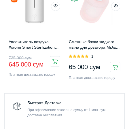
Увлажнитель воздуха
Сменные блоки жидкого
Xiaomi Smart Sterilization
мыла для дозатора MiJia
Humidifier 2 (MJJSQ05DY)
Auromatic Foam Soap
Оценка
1
725 000
сум
Dispenser
5.00
из 5
645 000
сум
65 000
сум
Платная доставка по городу
Платная доставка по городу
Быстрая Доставка
При оформление заказа на сумму от 1 млн. сум
доставка бесплатная