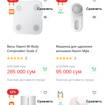
Сравнить
Сравнить
Весы Xiaomi Mi Body
Машинка для удаления
Composition Scale 2
катышков Xiaomi Mijia
Rechargeable Lint Remover
Оценка
2
Оценка
1
5.00
из 5
5.00
из 5
370 000
сум
170 000
сум
285 000
сум
95 000
сум
Платная доставка по городу
Платная доставка по городу
12%
Сравнить
Сравнить