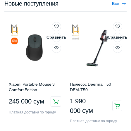
Новые поступления
Все
Сравнить
Сравнить
Xiaomi Portable Mouse 3
Пылесос Deerma T50
Comfort Edition
DEM-T50
XMWXSB03EYM
1 990
245 000
сум
000
сум
Платная доставка по городу
Платная доставка по городу