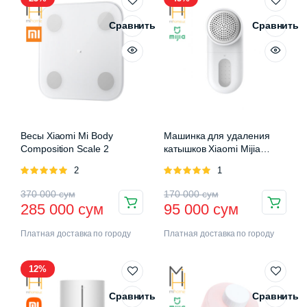
Сравнить
Сравнить
Весы Xiaomi Mi Body
Машинка для удаления
Composition Scale 2
катышков Xiaomi Mijia
Rechargeable Lint Remover
Оценка
2
Оценка
1
5.00
из 5
5.00
из 5
370 000
сум
170 000
сум
285 000
сум
95 000
сум
Платная доставка по городу
Платная доставка по городу
12%
Сравнить
Сравнить