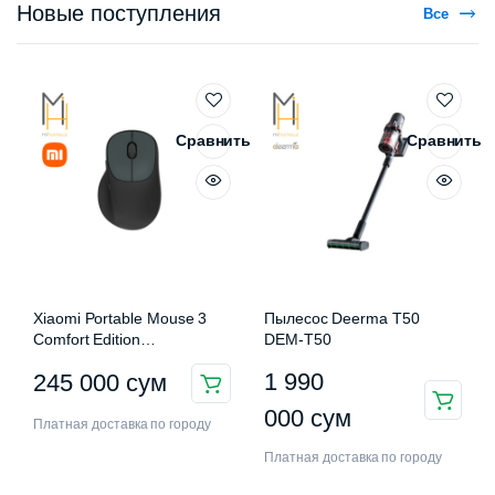
Новые поступления
Все
Сравнить
Сравнить
Xiaomi Portable Mouse 3
Пылесос Deerma T50
Comfort Edition
DEM-T50
XMWXSB03EYM
1 990
245 000
сум
000
сум
Платная доставка по городу
Платная доставка по городу