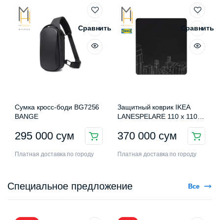
Сравнить
Сравнить
Сумка кросс-боди BG7256
Защитный коврик IKEA
BANGE
LANESPELARE 110 x 110
см
295 000
сум
370 000
сум
Платная доставка по городу
Платная доставка по городу
Специальное предложение
Все