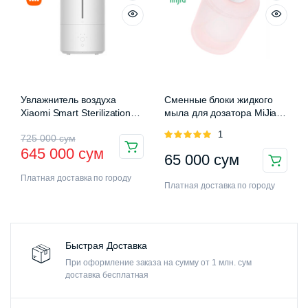
Увлажнитель воздуха
Сменные блоки жидкого
Xiaomi Smart Sterilization
мыла для дозатора MiJia
Humidifier 2 (MJJSQ05DY)
Auromatic Foam Soap
Оценка
1
725 000
сум
Dispenser
5.00
из 5
645 000
сум
65 000
сум
Платная доставка по городу
Платная доставка по городу
Быстрая Доставка
При оформление заказа на сумму от 1 млн. сум
доставка бесплатная