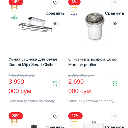
14%
6%
Сравнить
Сравнить
Умная сушилка для белья
Очиститель воздуха Edison
Xiaomi Mijia Smart Clothes
Mars air purifier
Drying Rack Pro (B501CN)
4 590 000
сум
2 850 000
сум
3 990
2 690
000
сум
000
сум
Платная доставка по городу
Платная доставка по городу
28%
12%
Сравнить
Сравнить