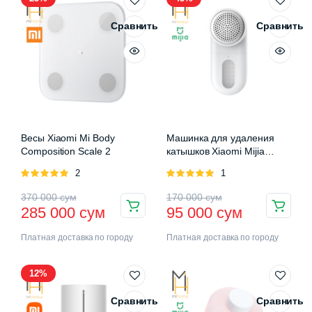
Сравнить
Сравнить
Весы Xiaomi Mi Body
Машинка для удаления
Composition Scale 2
катышков Xiaomi Mijia
Rechargeable Lint Remover
Оценка
2
Оценка
1
5.00
из 5
5.00
из 5
370 000
сум
170 000
сум
285 000
сум
95 000
сум
Платная доставка по городу
Платная доставка по городу
12%
Сравнить
Сравнить