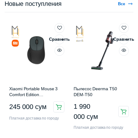
Новые поступления
Все
Сравнить
Сравнить
Xiaomi Portable Mouse 3
Пылесос Deerma T50
Comfort Edition
DEM-T50
XMWXSB03EYM
1 990
245 000
сум
000
сум
Платная доставка по городу
Платная доставка по городу