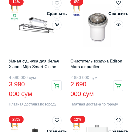
14%
6%
Сравнить
Сравнить
Умная сушилка для белья
Очиститель воздуха Edison
Xiaomi Mijia Smart Clothes
Mars air purifier
Drying Rack Pro (B501CN)
4 590 000
сум
2 850 000
сум
3 990
2 690
000
сум
000
сум
Платная доставка по городу
Платная доставка по городу
28%
12%
Сравнить
Сравнить