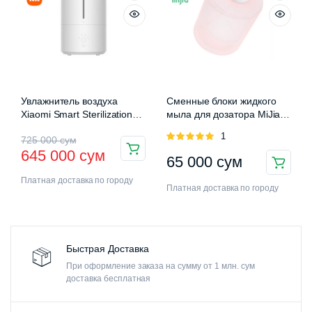
Увлажнитель воздуха
Сменные блоки жидкого
Xiaomi Smart Sterilization
мыла для дозатора MiJia
Humidifier 2 (MJJSQ05DY)
Auromatic Foam Soap
Оценка
1
725 000
сум
Dispenser
5.00
из 5
645 000
сум
65 000
сум
Платная доставка по городу
Платная доставка по городу
Быстрая Доставка
При оформление заказа на сумму от 1 млн. сум
доставка бесплатная