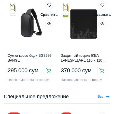
Сравнить
Сравнить
Сумка кросс-боди BG7256
Защитный коврик IKEA
BANGE
LANESPELARE 110 x 110
см
295 000
сум
370 000
сум
Платная доставка по городу
Платная доставка по городу
Специальное предложение
Все