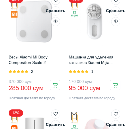
Сравнить
Сравнить
Весы Xiaomi Mi Body
Машинка для удаления
Composition Scale 2
катышков Xiaomi Mijia
Rechargeable Lint Remover
Оценка
2
Оценка
1
5.00
из 5
5.00
из 5
370 000
сум
170 000
сум
285 000
сум
95 000
сум
Платная доставка по городу
Платная доставка по городу
12%
Сравнить
Сравнить