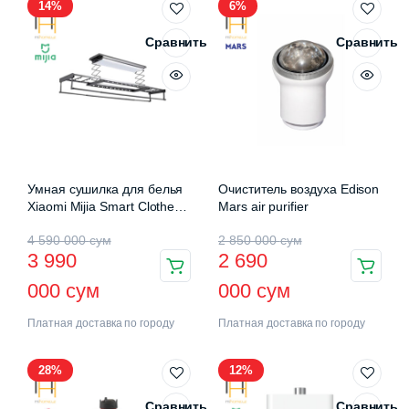
14%
6%
Сравнить
Сравнить
Умная сушилка для белья
Очиститель воздуха Edison
Xiaomi Mijia Smart Clothes
Mars air purifier
Drying Rack Pro (B501CN)
4 590 000
сум
2 850 000
сум
3 990
2 690
000
сум
000
сум
Платная доставка по городу
Платная доставка по городу
28%
12%
Сравнить
Сравнить