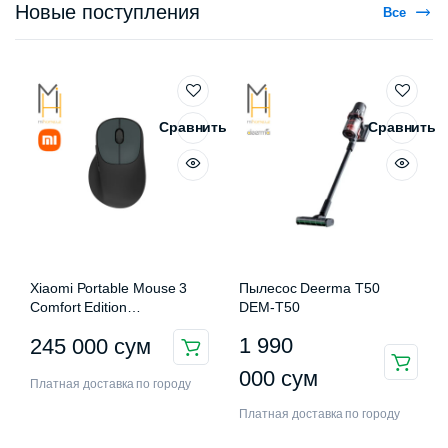
Новые поступления
Все
Сравнить
Сравнить
Xiaomi Portable Mouse 3
Пылесос Deerma T50
Comfort Edition
DEM-T50
XMWXSB03EYM
1 990
245 000
сум
000
сум
Платная доставка по городу
Платная доставка по городу