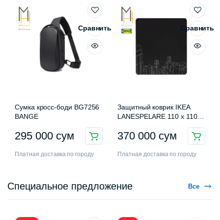
Сравнить
Сравнить
Сумка кросс-боди BG7256
Защитный коврик IKEA
BANGE
LANESPELARE 110 x 110
см
295 000
сум
370 000
сум
Платная доставка по городу
Платная доставка по городу
Специальное предложение
Все