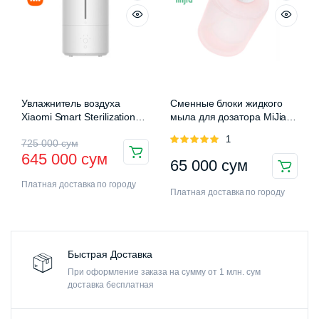
Увлажнитель воздуха
Сменные блоки жидкого
Xiaomi Smart Sterilization
мыла для дозатора MiJia
Humidifier 2 (MJJSQ05DY)
Auromatic Foam Soap
Оценка
1
725 000
сум
Dispenser
5.00
из 5
645 000
сум
65 000
сум
Платная доставка по городу
Платная доставка по городу
Быстрая Доставка
При оформление заказа на сумму от 1 млн. сум
доставка бесплатная