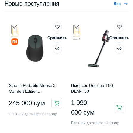
Новые поступления
Все
Сравнить
Сравнить
Xiaomi Portable Mouse 3
Пылесос Deerma T50
Comfort Edition
DEM-T50
XMWXSB03EYM
1 990
245 000
сум
000
сум
Платная доставка по городу
Платная доставка по городу