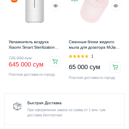
Увлажнитель воздуха
Сменные блоки жидкого
Xiaomi Smart Sterilization
мыла для дозатора MiJia
Humidifier 2 (MJJSQ05DY)
Auromatic Foam Soap
Оценка
1
725 000
сум
Dispenser
5.00
из 5
645 000
сум
65 000
сум
Платная доставка по городу
Платная доставка по городу
Быстрая Доставка
При оформление заказа на сумму от 1 млн. сум
доставка бесплатная