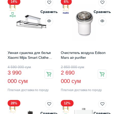
14%
6%
Сравнить
Сравнить
Умная сушилка для белья
Очиститель воздуха Edison
Xiaomi Mijia Smart Clothes
Mars air purifier
Drying Rack Pro (B501CN)
4 590 000
сум
2 850 000
сум
3 990
2 690
000
сум
000
сум
Платная доставка по городу
Платная доставка по городу
28%
12%
Сравнить
Сравнить