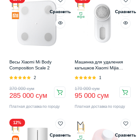
Сравнить
Сравнить
Весы Xiaomi Mi Body
Машинка для удаления
Composition Scale 2
катышков Xiaomi Mijia
Rechargeable Lint Remover
Оценка
2
Оценка
1
5.00
из 5
5.00
из 5
370 000
сум
170 000
сум
285 000
сум
95 000
сум
Платная доставка по городу
Платная доставка по городу
12%
Сравнить
Сравнить