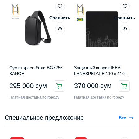
Сравнить
Сравнить
Сумка кросс-боди BG7256
Защитный коврик IKEA
BANGE
LANESPELARE 110 x 110
см
295 000
сум
370 000
сум
Платная доставка по городу
Платная доставка по городу
Специальное предложение
Все