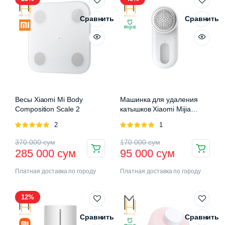
Сравнить
Сравнить
Весы Xiaomi Mi Body
Машинка для удаления
Composition Scale 2
катышков Xiaomi Mijia
Rechargeable Lint Remover
Оценка
2
Оценка
1
5.00
из 5
5.00
из 5
370 000
сум
170 000
сум
285 000
сум
95 000
сум
Платная доставка по городу
Платная доставка по городу
12%
Сравнить
Сравнить