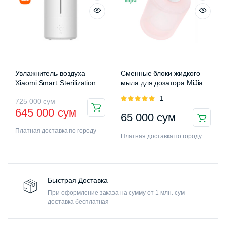
Увлажнитель воздуха
Сменные блоки жидкого
Xiaomi Smart Sterilization
мыла для дозатора MiJia
Humidifier 2 (MJJSQ05DY)
Auromatic Foam Soap
Оценка
1
725 000
сум
Dispenser
5.00
из 5
645 000
сум
65 000
сум
Платная доставка по городу
Платная доставка по городу
Быстрая Доставка
При оформление заказа на сумму от 1 млн. сум
доставка бесплатная