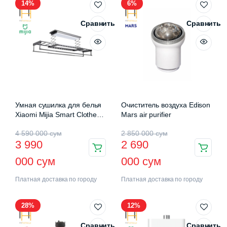
14%
6%
Сравнить
Сравнить
Умная сушилка для белья
Очиститель воздуха Edison
Xiaomi Mijia Smart Clothes
Mars air purifier
Drying Rack Pro (B501CN)
4 590 000
сум
2 850 000
сум
3 990
2 690
000
сум
000
сум
Платная доставка по городу
Платная доставка по городу
28%
12%
Сравнить
Сравнить