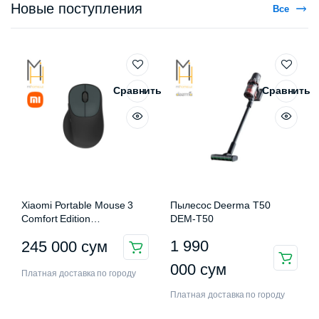
Новые поступления
Все
Сравнить
Сравнить
Xiaomi Portable Mouse 3
Пылесос Deerma T50
Comfort Edition
DEM-T50
XMWXSB03EYM
1 990
245 000
сум
000
сум
Платная доставка по городу
Платная доставка по городу