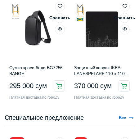
Сравнить
Сравнить
Сумка кросс-боди BG7256
Защитный коврик IKEA
BANGE
LANESPELARE 110 x 110
см
295 000
сум
370 000
сум
Платная доставка по городу
Платная доставка по городу
Специальное предложение
Все