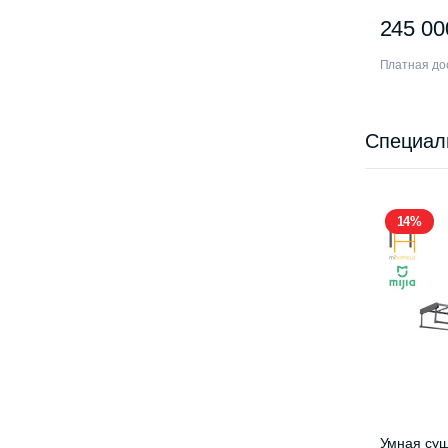
XMWXSB0
245 0
Платная дос
Специал
14%
Умная суш