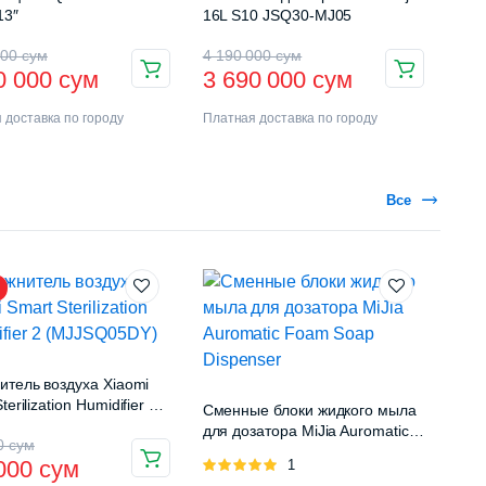
13″
16L S10 JSQ30-MJ05
000
сум
4 190 000
сум
0 000
сум
3 690 000
сум
 доставка по городу
Платная доставка по городу
Все
итель воздуха Xiaomi
terilization Humidifier 2
Сменные блоки жидкого мыла
Q05DY)
для дозатора MiJia Auromatic
00
сум
Foam Soap Dispenser
 000
сум
Оценка
1
5.00
из 5