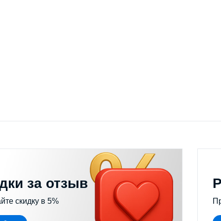
истители и увлажнители воздуха
Выбрать модель
дки за отзыв
Р
йте скидку в 5%
П