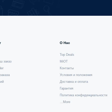
т
О Нас
Top Deals
ш заказ
MiOT
der
Контакты
заказа
Условия и положения
ний
Доставка и оплата
Гарантия
Политика конфиденциальности
…More