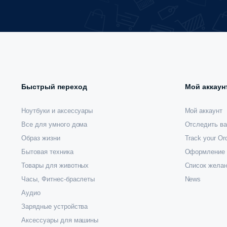
Быстрый переход
Мой аккаун
Ноутбуки и аксессуары
Мой аккаунт
Все для умного дома
Отследить ва
Образ жизни
Track your Or
Бытовая техника
Оформление 
Товары для животных
Список жела
Часы, Фитнес-браслеты
News
Аудио
Зарядные устройства
Аксессуары для машины