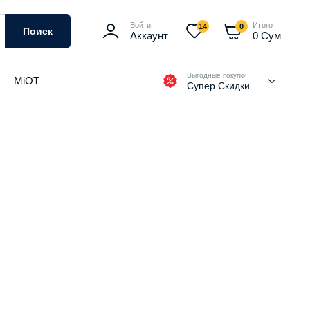
Войти
Итого
14
0
Поиск
Аккаунт
0
Сум
Выгодные покупки
MiOT
Супер Скидки