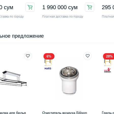
3EYM
00
сум
1 990 000
сум
295
тавка по городу
Платная доставка по городу
Платная
ьное предложение
6%
28%
илка для белья
Очиститель воздуха Edison
Гриль