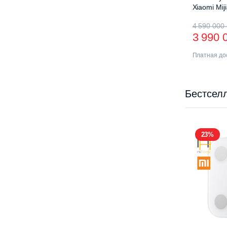
Xiaomi Mij
Drying Ra
4 590 000
3 990 
Платная дос
Бестсел
23%