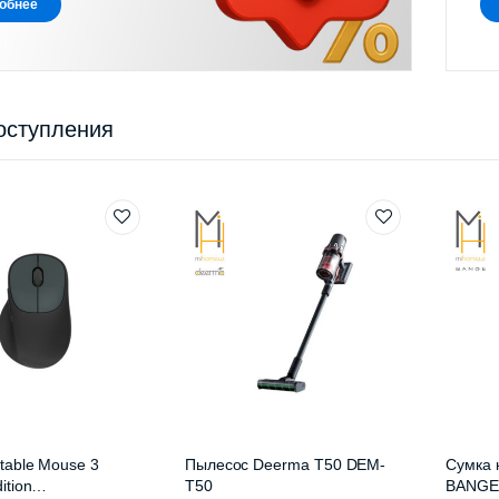
обнее
оступления
table Mouse 3
Пылесос Deerma T50 DEM-
Сумка 
ition
T50
BANGE