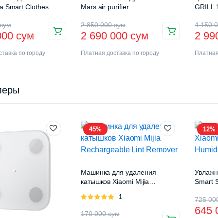
ia Smart Clothes
Mars air purifier
GRILL 
ck Pro (B501CN)
сум
2 850 000
сум
4 150 
000
сум
2 690 000
сум
2 99
тавка по городу
Платная доставка по городу
Платная
леры
45%
12%
Машинка для удаления
Увлажн
катышков Xiaomi Mijia
Smart S
Rechargeable Lint Remover
(MJJS
Оценка
1
725 0
5.00
из 5
645
170 000
сум