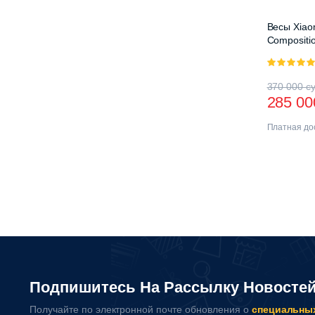
Весы Xiao
Compositio
5.00
из 5
370 000
с
285 0
Платная дос
Подпишитесь На Рассылку Новосте
Получайте по электронной почте обновления о
специальны