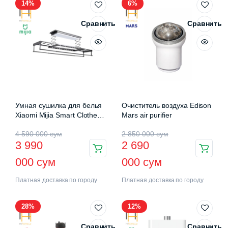
14%
6%
Сравнить
Сравнить
Умная сушилка для белья
Очиститель воздуха Edison
Xiaomi Mijia Smart Clothes
Mars air purifier
Drying Rack Pro (B501CN)
4 590 000
сум
2 850 000
сум
3 990
2 690
000
сум
000
сум
Платная доставка по городу
Платная доставка по городу
28%
12%
Сравнить
Сравнить