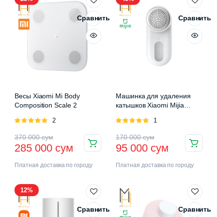
Сравнить
Сравнить
Весы Xiaomi Mi Body
Машинка для удаления
Composition Scale 2
катышков Xiaomi Mijia
Rechargeable Lint Remover
Оценка
2
Оценка
1
5.00
из 5
5.00
из 5
370 000
сум
170 000
сум
285 000
сум
95 000
сум
Платная доставка по городу
Платная доставка по городу
12%
Сравнить
Сравнить