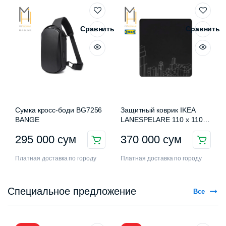
Сравнить
Сравнить
Сумка кросс-боди BG7256
Защитный коврик IKEA
BANGE
LANESPELARE 110 x 110
см
295 000
сум
370 000
сум
Платная доставка по городу
Платная доставка по городу
Специальное предложение
Все