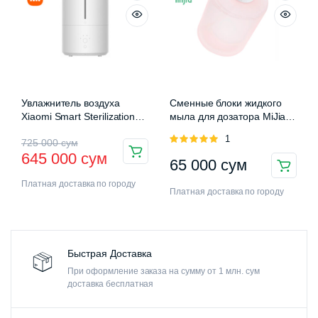
Увлажнитель воздуха
Сменные блоки жидкого
Xiaomi Smart Sterilization
мыла для дозатора MiJia
Humidifier 2 (MJJSQ05DY)
Auromatic Foam Soap
Оценка
1
725 000
сум
Dispenser
5.00
из 5
645 000
сум
65 000
сум
Платная доставка по городу
Платная доставка по городу
Быстрая Доставка
При оформление заказа на сумму от 1 млн. сум
доставка бесплатная