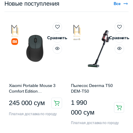
Новые поступления
Все
Сравнить
Сравнить
Xiaomi Portable Mouse 3
Пылесос Deerma T50
Comfort Edition
DEM-T50
XMWXSB03EYM
1 990
245 000
сум
000
сум
Платная доставка по городу
Платная доставка по городу