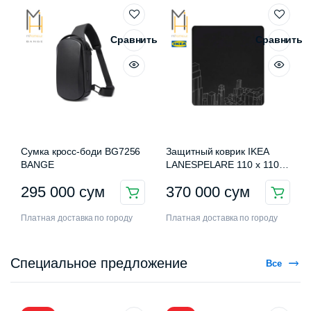
Сравнить
Сравнить
Сумка кросс-боди BG7256
Защитный коврик IKEA
BANGE
LANESPELARE 110 x 110
см
295 000
сум
370 000
сум
Платная доставка по городу
Платная доставка по городу
Специальное предложение
Все