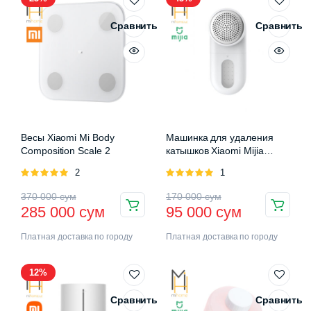
Сравнить
Сравнить
Весы Xiaomi Mi Body
Машинка для удаления
Composition Scale 2
катышков Xiaomi Mijia
Rechargeable Lint Remover
Оценка
2
Оценка
1
5.00
из 5
5.00
из 5
370 000
сум
170 000
сум
285 000
сум
95 000
сум
Платная доставка по городу
Платная доставка по городу
12%
Сравнить
Сравнить