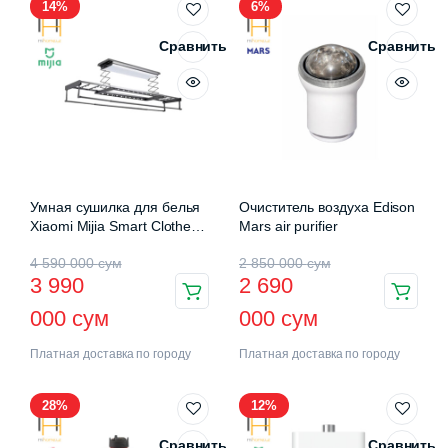
14%
6%
Сравнить
Сравнить
Умная сушилка для белья
Очиститель воздуха Edison
Xiaomi Mijia Smart Clothes
Mars air purifier
Drying Rack Pro (B501CN)
4 590 000
сум
2 850 000
сум
3 990
2 690
000
сум
000
сум
Платная доставка по городу
Платная доставка по городу
28%
12%
Сравнить
Сравнить