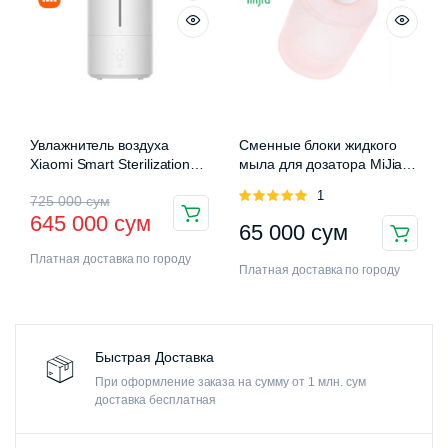
Увлажнитель воздуха
Сменные блоки жидкого
Xiaomi Smart Sterilization
мыла для дозатора MiJia
Humidifier 2 (MJJSQ05DY)
Auromatic Foam Soap
Оценка
1
725 000
сум
Dispenser
5.00
из 5
645 000
сум
65 000
сум
Платная доставка по городу
Платная доставка по городу
Быстрая Доставка
При оформление заказа на сумму от 1 млн. сум
доставка бесплатная