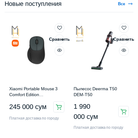
Новые поступления
Все
Сравнить
Сравнить
Xiaomi Portable Mouse 3
Пылесос Deerma T50
Comfort Edition
DEM-T50
XMWXSB03EYM
1 990
245 000
сум
000
сум
Платная доставка по городу
Платная доставка по городу