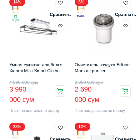
14%
6%
Сравнить
Сравнить
Умная сушилка для белья
Очиститель воздуха Edison
Xiaomi Mijia Smart Clothes
Mars air purifier
Drying Rack Pro (B501CN)
4 590 000
сум
2 850 000
сум
3 990
2 690
000
сум
000
сум
Платная доставка по городу
Платная доставка по городу
28%
12%
Сравнить
Сравнить