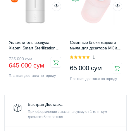
Увлажнитель воздуха
Сменные блоки жидкого
Xiaomi Smart Sterilization
мыла для дозатора MiJia
Humidifier 2 (MJJSQ05DY)
Auromatic Foam Soap
Оценка
1
725 000
сум
Dispenser
5.00
из 5
645 000
сум
65 000
сум
Платная доставка по городу
Платная доставка по городу
Быстрая Доставка
При оформление заказа на сумму от 1 млн. сум
доставка бесплатная