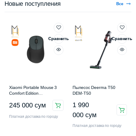
Новые поступления
Все
Сравнить
Сравнить
Xiaomi Portable Mouse 3
Пылесос Deerma T50
Comfort Edition
DEM-T50
XMWXSB03EYM
1 990
245 000
сум
000
сум
Платная доставка по городу
Платная доставка по городу