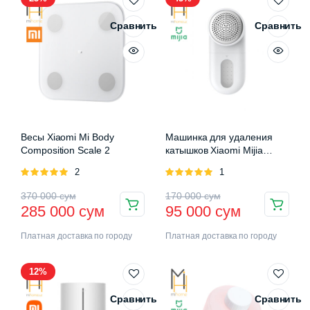
Сравнить
Сравнить
Весы Xiaomi Mi Body
Машинка для удаления
Composition Scale 2
катышков Xiaomi Mijia
Rechargeable Lint Remover
Оценка
2
Оценка
1
5.00
из 5
5.00
из 5
370 000
сум
170 000
сум
285 000
сум
95 000
сум
Платная доставка по городу
Платная доставка по городу
12%
Сравнить
Сравнить