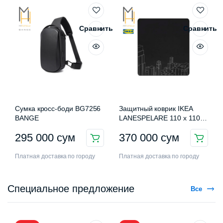
Сравнить
Сравнить
Сумка кросс-боди BG7256
Защитный коврик IKEA
BANGE
LANESPELARE 110 x 110
см
295 000
сум
370 000
сум
Платная доставка по городу
Платная доставка по городу
Специальное предложение
Все