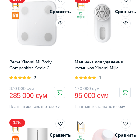
Сравнить
Сравнить
Весы Xiaomi Mi Body
Машинка для удаления
Composition Scale 2
катышков Xiaomi Mijia
Rechargeable Lint Remover
Оценка
2
Оценка
1
5.00
из 5
5.00
из 5
370 000
сум
170 000
сум
285 000
сум
95 000
сум
Платная доставка по городу
Платная доставка по городу
12%
Сравнить
Сравнить