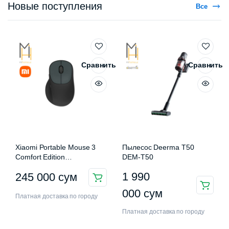
Новые поступления
Все
Сравнить
Сравнить
Xiaomi Portable Mouse 3
Пылесос Deerma T50
Comfort Edition
DEM-T50
XMWXSB03EYM
1 990
245 000
сум
000
сум
Платная доставка по городу
Платная доставка по городу