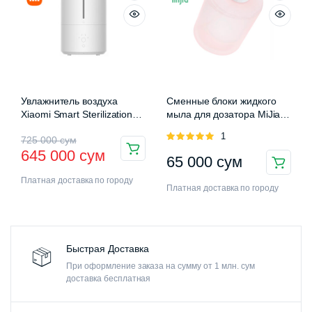
Увлажнитель воздуха
Сменные блоки жидкого
Xiaomi Smart Sterilization
мыла для дозатора MiJia
Humidifier 2 (MJJSQ05DY)
Auromatic Foam Soap
Оценка
1
725 000
сум
Dispenser
5.00
из 5
645 000
сум
65 000
сум
Платная доставка по городу
Платная доставка по городу
Быстрая Доставка
При оформление заказа на сумму от 1 млн. сум
доставка бесплатная