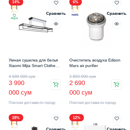
14%
6%
Сравнить
Сравнить
Умная сушилка для белья
Очиститель воздуха Edison
Xiaomi Mijia Smart Clothes
Mars air purifier
Drying Rack Pro (B501CN)
4 590 000
сум
2 850 000
сум
3 990
2 690
000
сум
000
сум
Платная доставка по городу
Платная доставка по городу
28%
12%
Сравнить
Сравнить