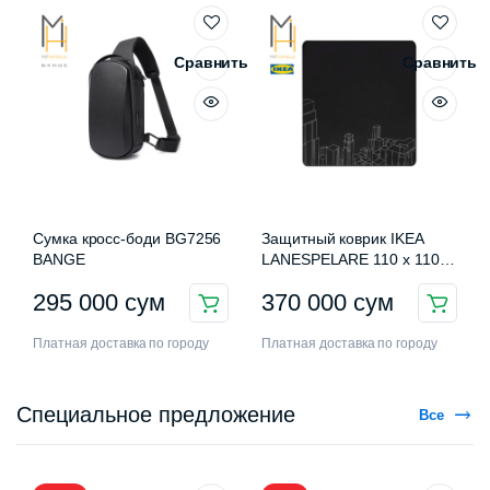
Сравнить
Сравнить
Сумка кросс-боди BG7256
Защитный коврик IKEA
BANGE
LANESPELARE 110 x 110
см
295 000
сум
370 000
сум
Платная доставка по городу
Платная доставка по городу
Специальное предложение
Все