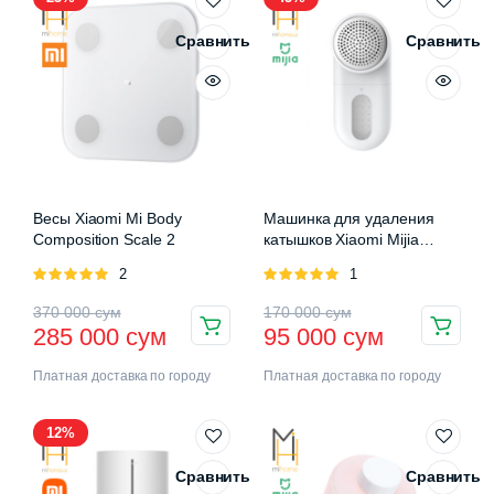
Сравнить
Сравнить
Весы Xiaomi Mi Body
Машинка для удаления
Composition Scale 2
катышков Xiaomi Mijia
Rechargeable Lint Remover
Оценка
2
Оценка
1
5.00
из 5
5.00
из 5
370 000
сум
170 000
сум
285 000
сум
95 000
сум
Платная доставка по городу
Платная доставка по городу
12%
Сравнить
Сравнить