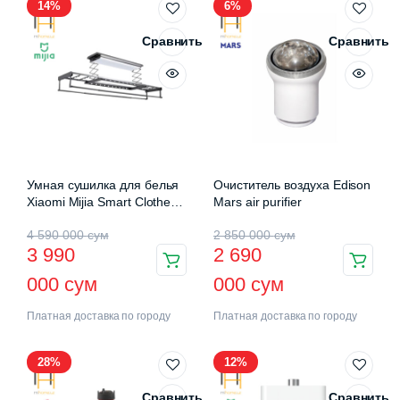
14%
6%
Сравнить
Сравнить
Умная сушилка для белья
Очиститель воздуха Edison
Xiaomi Mijia Smart Clothes
Mars air purifier
Drying Rack Pro (B501CN)
4 590 000
сум
2 850 000
сум
3 990
2 690
000
сум
000
сум
Платная доставка по городу
Платная доставка по городу
28%
12%
Сравнить
Сравнить