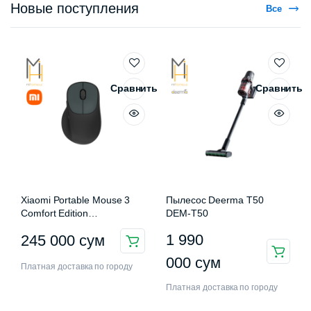
Новые поступления
Все
Сравнить
Сравнить
Xiaomi Portable Mouse 3
Пылесос Deerma T50
Comfort Edition
DEM-T50
XMWXSB03EYM
1 990
245 000
сум
000
сум
Платная доставка по городу
Платная доставка по городу