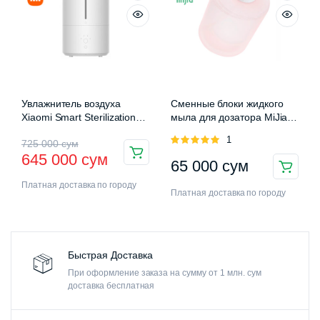
Увлажнитель воздуха
Сменные блоки жидкого
Xiaomi Smart Sterilization
мыла для дозатора MiJia
Humidifier 2 (MJJSQ05DY)
Auromatic Foam Soap
Оценка
1
725 000
сум
Dispenser
5.00
из 5
645 000
сум
65 000
сум
Платная доставка по городу
Платная доставка по городу
Быстрая Доставка
При оформление заказа на сумму от 1 млн. сум
доставка бесплатная