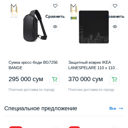
Сравнить
Сравнить
Сумка кросс-боди BG7256
Защитный коврик IKEA
BANGE
LANESPELARE 110 x 110
см
295 000
сум
370 000
сум
Платная доставка по городу
Платная доставка по городу
Специальное предложение
Все