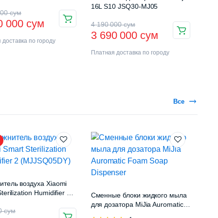
16L S10 JSQ30-MJ05
000
сум
0 000
сум
4 190 000
сум
3 690 000
сум
 доставка по городу
Платная доставка по городу
Все
итель воздуха Xiaomi
terilization Humidifier 2
Сменные блоки жидкого мыла
Q05DY)
для дозатора MiJia Auromatic
00
сум
Foam Soap Dispenser