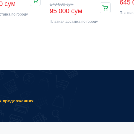
645
00
сум
170 000
сум
95 000
сум
Платная
тавка по городу
Платная доставка по городу
й
х предложениях
.