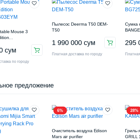
Пылесос Deerma T50 DEM-
Сумка 
T50
BANGE
table Mouse 3
ition
1 990 000
сум
295
3EYM
00
сум
Платная доставка по городу
Платная
тавка по городу
ьное предложение
6%
28%
Очиститель воздуха Edison
Гриль
Mars air purifier
GRILL 