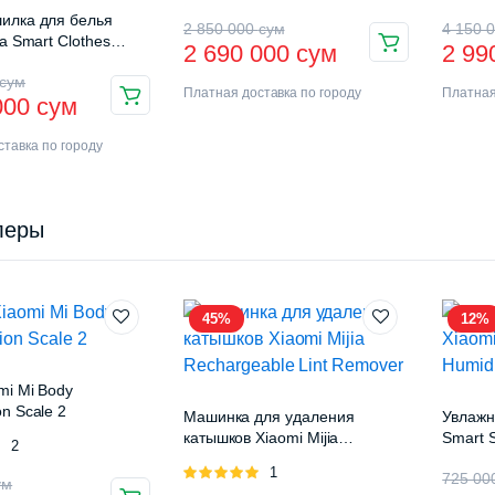
илка для белья
2 850 000
сум
4 150 
ia Smart Clothes
2 690 000
сум
2 99
ck Pro (B501CN)
сум
Платная доставка по городу
Платная
000
сум
тавка по городу
леры
45%
12%
mi Mi Body
n Scale 2
Машинка для удаления
Увлажн
катышков Xiaomi Mijia
Smart S
Оценка
2
Rechargeable Lint Remover
(MJJS
Оценка
1
725 0
ум
5.00
из 5