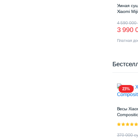
Умная суш
Xiaomi Mij
Drying Ra
4 590 000
3 990 
Платная дос
Бестсел
23%
Весы Xiao
Compositio
5.00
из 5
370 000
с