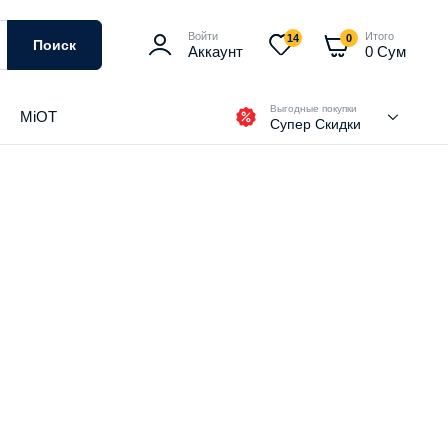
Войти
Итого
14
0
Поиск
Аккаунт
0
Сум
Выгодные покупки
MiOT
Супер Скидки