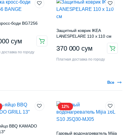
кросс-боди BG7256
Защитный коврик IKEA
LANESPELARE 110 x 110 см
 000
сум
370 000
сум
 доставка по городу
Платная доставка по городу
Все
12%
-яйцо BBQ KAMADO
13″
Газовый водонагреватель Mijia