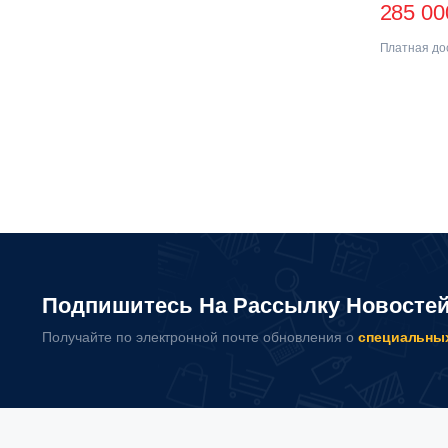
285 0
Платная дос
Подпишитесь На Рассылку Новосте
Получайте по электронной почте обновления о
специальны