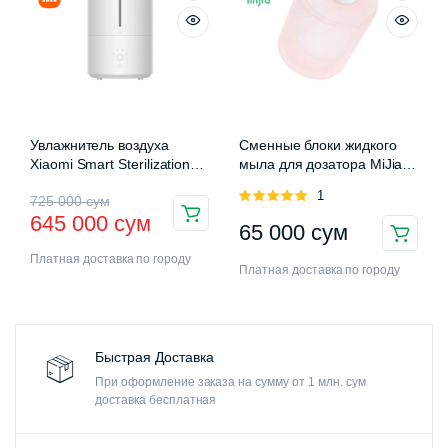
Увлажнитель воздуха
Сменные блоки жидкого
Xiaomi Smart Sterilization
мыла для дозатора MiJia
Humidifier 2 (MJJSQ05DY)
Auromatic Foam Soap
Оценка
1
725 000
сум
Dispenser
5.00
из 5
645 000
сум
65 000
сум
Платная доставка по городу
Платная доставка по городу
Быстрая Доставка
При оформление заказа на сумму от 1 млн. сум
доставка бесплатная