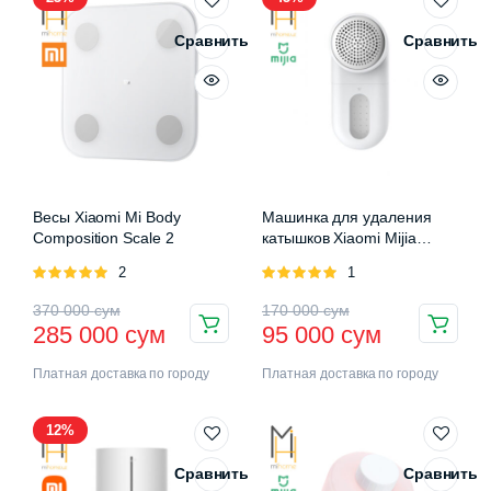
Сравнить
Сравнить
Весы Xiaomi Mi Body
Машинка для удаления
Composition Scale 2
катышков Xiaomi Mijia
Rechargeable Lint Remover
Оценка
2
Оценка
1
5.00
из 5
5.00
из 5
370 000
сум
170 000
сум
285 000
сум
95 000
сум
Платная доставка по городу
Платная доставка по городу
12%
Сравнить
Сравнить