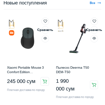
Новые поступления
Все
Сравнить
Сравнить
Xiaomi Portable Mouse 3
Пылесос Deerma T50
Comfort Edition
DEM-T50
XMWXSB03EYM
1 990
245 000
сум
000
сум
Платная доставка по городу
Платная доставка по городу