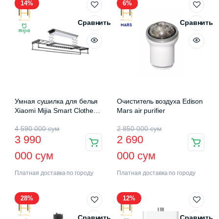
14%
6%
Сравнить
Сравнить
Умная сушилка для белья
Очиститель воздуха Edison
Xiaomi Mijia Smart Clothes
Mars air purifier
Drying Rack Pro (B501CN)
4 590 000
сум
2 850 000
сум
3 990
2 690
000
сум
000
сум
Платная доставка по городу
Платная доставка по городу
28%
12%
Сравнить
Сравнить