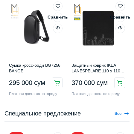
Сравнить
Сравнить
Сумка кросс-боди BG7256
Защитный коврик IKEA
BANGE
LANESPELARE 110 x 110
см
295 000
сум
370 000
сум
Платная доставка по городу
Платная доставка по городу
Специальное предложение
Все