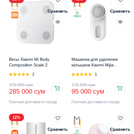
Сравнить
Сравнить
Весы Xiaomi Mi Body
Машинка для удаления
Composition Scale 2
катышков Xiaomi Mijia
Rechargeable Lint Remover
Оценка
2
Оценка
1
5.00
из 5
5.00
из 5
370 000
сум
170 000
сум
285 000
сум
95 000
сум
Платная доставка по городу
Платная доставка по городу
12%
Сравнить
Сравнить