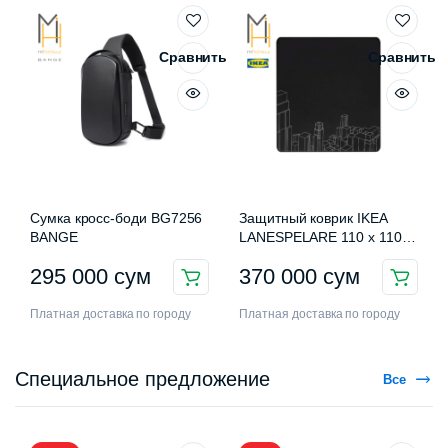
Сравнить
Сравнить
Сумка кросс-боди BG7256
Защитный коврик IKEA
BANGE
LANESPELARE 110 x 110
см
295 000
сум
370 000
сум
Платная доставка по городу
Платная доставка по городу
Специальное предложение
Все