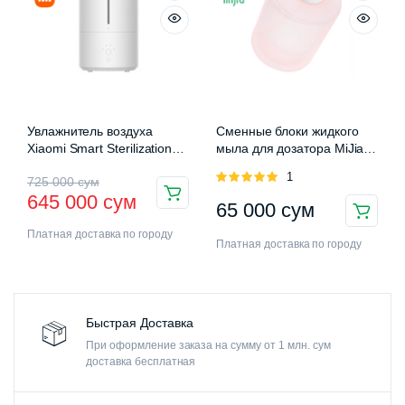
Увлажнитель воздуха
Сменные блоки жидкого
Xiaomi Smart Sterilization
мыла для дозатора MiJia
Humidifier 2 (MJJSQ05DY)
Auromatic Foam Soap
Оценка
1
725 000
сум
Dispenser
5.00
из 5
645 000
сум
65 000
сум
Платная доставка по городу
Платная доставка по городу
Быстрая Доставка
При оформление заказа на сумму от 1 млн. сум
доставка бесплатная