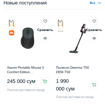
Новые поступления
Все
Сравнить
Сравнить
Xiaomi Portable Mouse 3
Пылесос Deerma T50
Comfort Edition
DEM-T50
XMWXSB03EYM
1 990
245 000
сум
000
сум
Платная доставка по городу
Платная доставка по городу