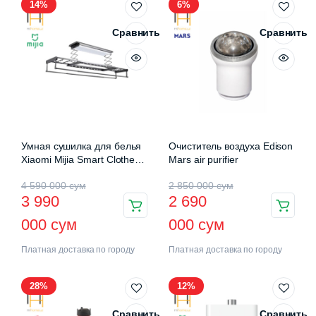
14%
6%
Сравнить
Сравнить
Умная сушилка для белья
Очиститель воздуха Edison
Xiaomi Mijia Smart Clothes
Mars air purifier
Drying Rack Pro (B501CN)
4 590 000
сум
2 850 000
сум
3 990
2 690
000
сум
000
сум
Платная доставка по городу
Платная доставка по городу
28%
12%
Сравнить
Сравнить