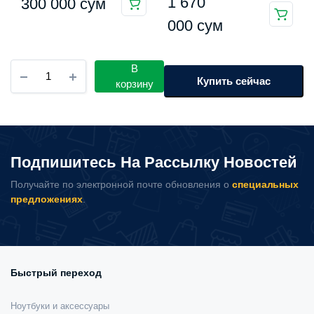
1 670
300 000
сум
000
сум
Мотор
В
для
Купить сейчас
корзину
рулонных
штор
и
жалюзи
Aqara
Подпишитесь На Рассылку Новостей
Roller
Shade
Получайте по электронной почте обновления о
специальных
Driver
предложениях
.
E1
количество
Быстрый переход
Ноутбуки и аксессуары