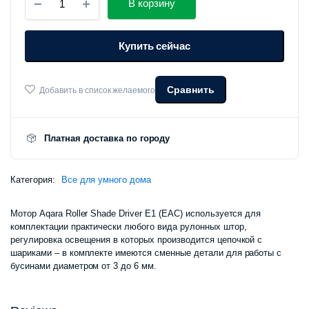
В корзину
для
рулонных
штор
Купить сейчас
и
жалюзи
Aqara
Roller
Сравнить
Добавить в список желаемого
Shade
Driver
E1
количество
Платная доставка по городу
Категория:
Все для умного дома
Мотор Aqara Roller Shade Driver E1 (EAC) используется для
комплектации практически любого вида рулонных штор,
регулировка освещения в которых производится цепочкой с
шариками – в комплекте имеются сменные детали для работы с
бусинами диаметром от 3 до 6 мм.