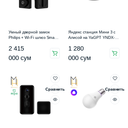
Умный дверной замок
Яндекс станция Мини 3 с
Philips + Wi-Fi шлюз Smart
Алисой на YaGPT YNDX-
Door Lock (дверная ручка в
00027
2 415
1 280
комплект не входит*)
000
сум
000
сум
Сравнить
Сравнить