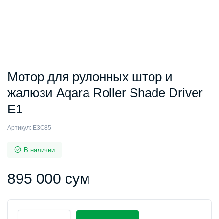
Мотор для рулонных штор и
жалюзи Aqara Roller Shade Driver
E1
Артикул:
E3O85
В наличии
895 000
сум
Мотор