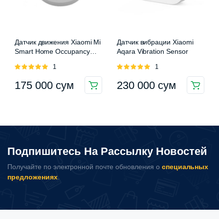
Датчик движения Xiaomi Mi
Датчик вибрации Xiaomi
Smart Home Occupancy
Aqara Vibration Sensor
Sensor
Оценка
1
Оценка
1
5.00
из 5
5.00
из 5
175 000
сум
230 000
сум
Подпишитесь На Рассылку Новостей
Получайте по электронной почте обновления о
специальных
предложениях
.