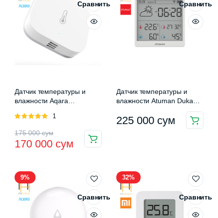
Сравнить
Сравнить
Датчик температуры и
Датчик температуры и
влажности Aqara
влажности Atuman Duka
Temperature and Humidity
Hygrometer TH3
Оценка
1
225 000
сум
Sensor
5.00
из 5
Первоначальная
Текущая
175 000
сум
170 000
сум
цена
цена:
составляла
170
9%
32%
175
000 сум.
000 сум.
Сравнить
Сравнить