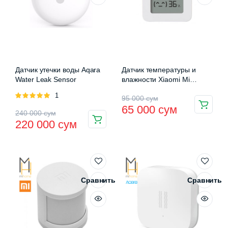
Датчик утечки воды Aqara
Датчик температуры и
Water Leak Sensor
влажности Xiaomi Mi
Temperature and Humidity 2
Оценка
1
Первоначальная
Текущая
95 000
сум
EAC (LYWSD03MMC)
5.00
из 5
65 000
сум
Первоначальная
Текущая
240 000
сум
цена
цена:
220 000
сум
цена
цена:
составляла
65
составляла
220
95
000 сум.
240
000 сум.
000 сум.
000 сум.
Сравнить
Сравнить