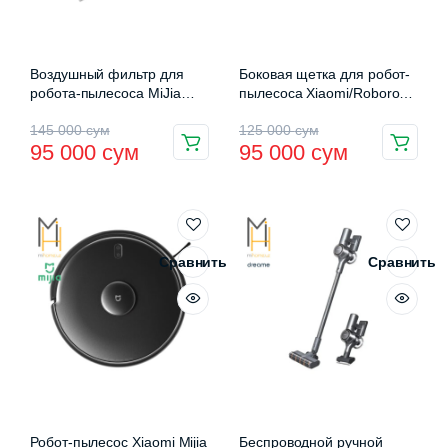
Воздушный фильтр для
Боковая щетка для робот-
робота-пылесоса MiJia
пылесоса Xiaomi/Roborock
Sweeping Robot G1 (2шт)
(SDBS01RR/SKV4039TY)
Первоначальная
Текущая
Первоначальная
Текущая
145 000
сум
125 000
сум
(MJSTG1-CHLW)
95 000
сум
95 000
сум
цена
цена:
цена
цена:
составляла
95
составляла
95
145
000 сум.
125
000 сум.
000 сум.
000 сум.
Сравнить
Сравнить
Робот-пылесос Xiaomi Mijia
Беспроводной ручной