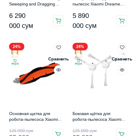
Sweeping and Dragging
пылесос Xiaomi Dreame
Robot 2 Pro (MJSTS)
V16
6 290
5 890
000
сум
000
сум
24%
24%
Сравнить
Сравнить
Основная щетка для
Боковая щётка для
робота-пылесоса Xiaomi
робота-пылесоса Xiaomi
Mijia 1C Vacuum Cleaner
Mijia 1C Mop Side Brush (2
Первоначальная
Текущая
Первоначальная
Текущая
125 000
сум
125 000
сум
(STZS01ZHM)
шт.) (STBS01ZHM)