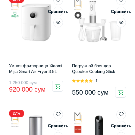
Сравнить
Сравнить
Умная фритюрница Xiaomi
Погружной блендер
Mijia Smart Air Fryer 3.5L
Qcooker Cooking Stick
Оценка
1
Первоначальная
Текущая
1 250 000
сум
5.00
из 5
920 000
сум
550 000
сум
цена
цена:
составляла
920
1
000 сум.
27%
250
Сравнить
Сравнить
000 сум.