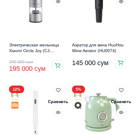
Электрическая мельница
Аэратор для вина HuoHou
Xiaomi Circle Joy (CJ-
Wine Aerator (HU0074)
EG01)
Первоначальная
Текущая
145 000
сум
265 000
сум
195 000
сум
цена
цена:
составляла
195
12%
5%
265
000 сум.
000 сум.
Сравнить
Сравнить