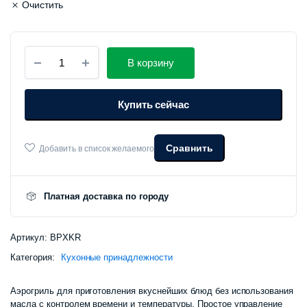
Очистить
Аэрогриль
В корзину
Lydsto
Smart
Air
Купить сейчас
Fryer
5L
(XD-
ZNKQZG03)
Сравнить
Добавить в список желаемого
количество
Платная доставка по городу
Артикул:
BPXKR
Категория:
Кухонные принадлежности
Аэрогриль для приготовления вкуснейших блюд без использования
масла с контролем времени и температуры. Простое управление