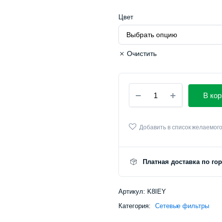
Цвет
Очистить
Удлинитель
В кор
Xiaomi
Mi
Power
Strip
Добавить в список желаемог
(3
розетки+3
USB)
Платная доставка по го
количество
Артикул:
K8IEY
Категория:
Сетевые фильтры