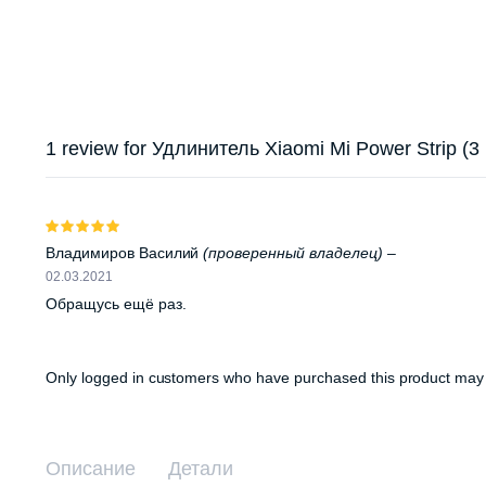
1 review for
Удлинитель Xiaomi Mi Power Strip (3
Оценка
5
из 5
Владимиров Василий
(проверенный владелец)
–
02.03.2021
Обращусь ещё раз.
Only logged in customers who have purchased this product may 
Описание
Детали