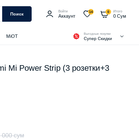
Войти
Итого
14
0
Поиск
Аккаунт
0
Сум
Выгодные покупки
MiOT
Супер Скидки
i Mi Power Strip (3 розетки+3
0 000
сум