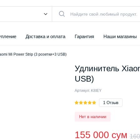
упление
Доставка и оплата
Гарантия
Наши магазины
omi Mi Power Strip (3 розетки+3 USB)
Удлинитель Xiaom
USB)
Артикул:
K8IEY
Рейтинг
1
1
Отзыв
5.00
из 5
на основе
Нет в наличии
опроса
пользователя
155 000
сум
16