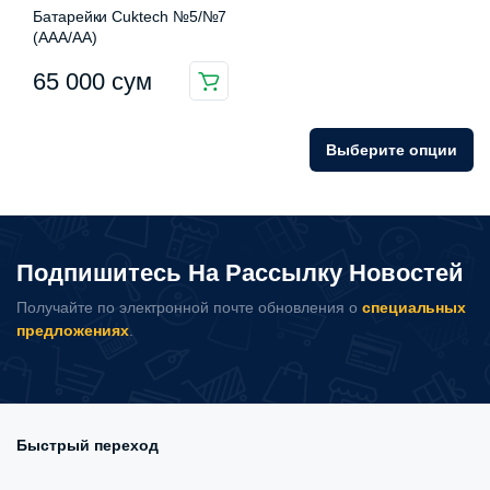
Батарейки Cuktech №5/№7
(AAA/AA)
65 000
сум
Этот
товар
имеет
Выберите опции
несколько
вариаций.
Опции
можно
Подпишитесь На Рассылку Новостей
выбрать
на
Получайте по электронной почте обновления о
специальных
странице
предложениях
.
товара.
Быстрый переход